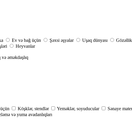
ka
Ev və bağ üçün
Şəxsi əşyalar
Uşaq dünyası
Gözəllik
şləri
Heyvanlar
q və əməkdaşlıq
ı üçün
Köşklər, stendlər
Yeməklər, soyuducular
Sənaye materi
ləmə və yuma avadanlıqları