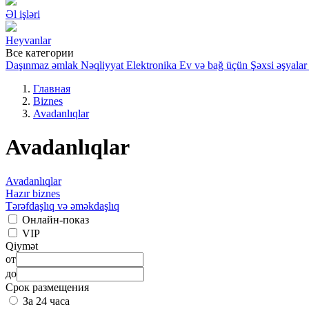
Əl işləri
Heyvanlar
Все категории
Daşınmaz əmlak
Nəqliyyat
Elektronika
Ev və bağ üçün
Şəxsi əşyalar
Главная
Biznes
Avadanlıqlar
Avadanlıqlar
Avadanlıqlar
Hazır biznes
Tərəfdaşlıq və əməkdaşlıq
Онлайн-показ
VIP
Qiymət
от
до
Срок размещения
За 24 часа