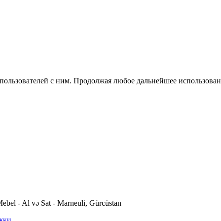
 пользователей с ним. Продолжая любое дальнейшее использован
ebel - Al və Sat - Marneuli, Gürcüstan
жки