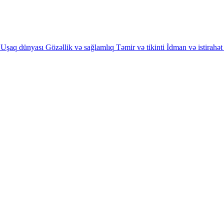
Uşaq dünyası
Gözəllik və sağlamlıq
Təmir və tikinti
İdman və istirahət