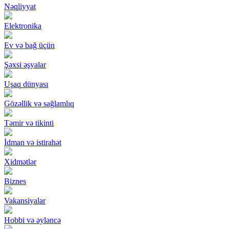
Nəqliyyat
Elektronika
Ev və bağ üçün
Şəxsi əşyalar
Uşaq dünyası
Gözəllik və sağlamlıq
Təmir və tikinti
İdman və istirahət
Xidmətlər
Biznes
Vakansiyalar
Hobbi və əyləncə