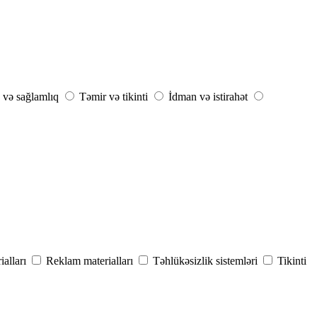
 və sağlamlıq
Təmir və tikinti
İdman və istirahət
alları
Reklam materialları
Təhlükəsizlik sistemləri
Tikinti