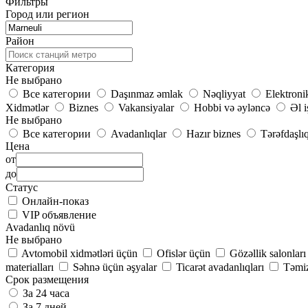
Фильтры
Город или регион
Район
Категория
Не выбрано
Все категории
Daşınmaz əmlak
Nəqliyyat
Elektroni
Xidmətlər
Biznes
Vakansiyalar
Hobbi və əyləncə
Əl i
Не выбрано
Все категории
Avadanlıqlar
Hazır biznes
Tərəfdaşlı
Цена
от
до
Статус
Онлайн-показ
VIP объявление
Avadanlıq növü
Не выбрано
Avtomobil xidmətləri üçün
Ofislər üçün
Gözəllik salonlar
materialları
Səhnə üçün əşyalar
Ticarət avadanlıqları
Təmiz
Срок размещения
За 24 часа
За 7 дней