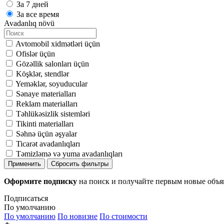
За 7 дней
За все время
Avadanlıq növü
Avtomobil xidmətləri üçün
Ofislər üçün
Gözəllik salonları üçün
Köşklər, stendlər
Yeməklər, soyuducular
Sənaye materialları
Reklam materialları
Təhlükəsizlik sistemləri
Tikinti materialları
Səhnə üçün əşyalar
Ticarət avadanlıqları
Təmizləmə və yuma avadanlıqları
Применить
Сбросить фильтры
Оформите подписку
на поиск и получайте первым новые объ
Подписаться
По умолчанию
По умолчанию
По новизне
По стоимости