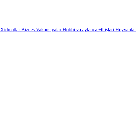
Xidmətlər
Biznes
Vakansiyalar
Hobbi və əyləncə
Əl işləri
Heyvanlar