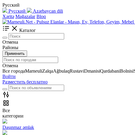
Русский
Русский
Azərbaycan dili
Xəritə
Mağazalar
Bloq
Каталог
Отмена
Районы
Применить
Отмена
Все города
Marneuli
Zalqa
Ağbulaq
Rustavi
Dmanisi
Qardabani
Bolnisi
Войти
Разместить бесплатно
Все
категории
Daşınmaz əmlak