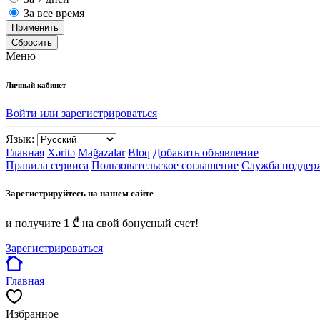
За все время
Применить
Сбросить
Меню
Личный кабинет
Войти или зарегистрироваться
Язык:
Главная
Xəritə
Mağazalar
Bloq
Добавить объявление
Правила сервиса
Пользовательское соглашение
Служба поддер
Зарегистрируйтесь на нашем сайте
и получите
1 ₾
на свой бонусный счет!
Зарегистрироваться
Главная
Избранное