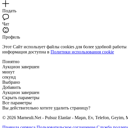
Подать
Чат
Профиль
Этот Сайт использует файлы cookies для более удобной работы
информация доступна в
Политики использования cookie
Понятно
Аукцион завершен
минут
секунд
Выбрано
Добавить
Аукцион завершен
Скрыть параметры
Все параметры
Вы действительно хотите удалить страницу?
© 2026 Marneuli.Net - Pulsuz Elanlar - Maşın, Ev, Telefon, Geyim, M
Правила сервиса
Пользовательское соглашение
Служба поддер