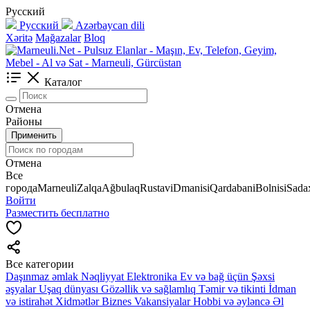
Русский
Русский
Azərbaycan dili
Xəritə
Mağazalar
Bloq
Каталог
Отмена
Районы
Применить
Отмена
Все
города
Marneuli
Zalqa
Ağbulaq
Rustavi
Dmanisi
Qardabani
Bolnisi
Sadax
Войти
Разместить бесплатно
Все категории
Daşınmaz əmlak
Nəqliyyat
Elektronika
Ev və bağ üçün
Şəxsi
əşyalar
Uşaq dünyası
Gözəllik və sağlamlıq
Təmir və tikinti
İdman
və istirahət
Xidmətlər
Biznes
Vakansiyalar
Hobbi və əyləncə
Əl