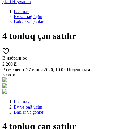
işləri
Heyvanlar
Главная
Ev və bağ üçün
Baklar və çənlər
4 tonluq çən satılır
В избранное
2,200 ₾
Размещено: 27 июня 2026, 16:02
Поделиться
3 фото
Главная
Ev və bağ üçün
Baklar və çənlər
4 tonluq çən satılır