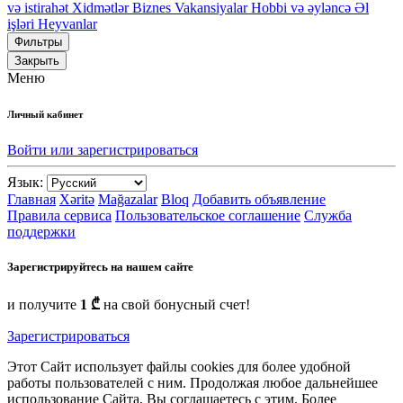
və istirahət
Xidmətlər
Biznes
Vakansiyalar
Hobbi və əyləncə
Əl
işləri
Heyvanlar
Фильтры
Закрыть
Меню
Личный кабинет
Войти или зарегистрироваться
Язык:
Главная
Xəritə
Mağazalar
Bloq
Добавить объявление
Правила сервиса
Пользовательское соглашение
Служба
поддержки
Зарегистрируйтесь на нашем сайте
и получите
1 ₾
на свой бонусный счет!
Зарегистрироваться
Этот Сайт использует файлы cookies для более удобной
работы пользователей с ним. Продолжая любое дальнейшее
использование Сайта, Вы соглашаетесь с этим. Более