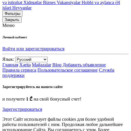
və istirahət
Xidmətlər
Biznes
Vakansiyalar
Hobbi və əyləncə
Əl
işləri
Heyvanlar
Фильтры
Закрыть
Меню
Личный кабинет
Войти или зарегистрироваться
Язык:
Главная
Xəritə
Mağazalar
Bloq
Добавить объявление
Правила сервиса
Пользовательское соглашение
Служба
поддержки
Зарегистрируйтесь на нашем сайте
и получите
1 ₾
на свой бонусный счет!
Зарегистрироваться
Этот Сайт использует файлы cookies для более удобной
работы пользователей с ним. Продолжая любое дальнейшее
использование Сайта, Вы соглашаетесь с этим. Более