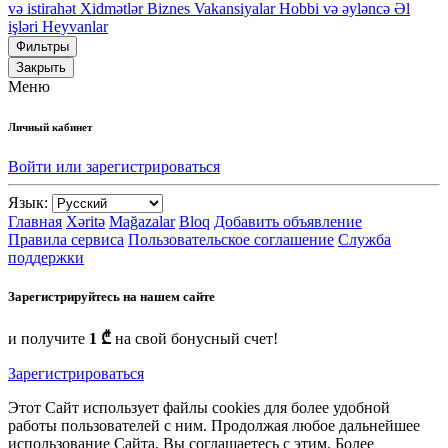
və istirahət
Xidmətlər
Biznes
Vakansiyalar
Hobbi və əyləncə
Əl
işləri
Heyvanlar
Фильтры
Закрыть
Меню
Личный кабинет
Войти или зарегистрироваться
Язык:
Главная
Xəritə
Mağazalar
Bloq
Добавить объявление
Правила сервиса
Пользовательское соглашение
Служба
поддержки
Зарегистрируйтесь на нашем сайте
и получите
1 ₾
на свой бонусный счет!
Зарегистрироваться
Этот Сайт использует файлы cookies для более удобной
работы пользователей с ним. Продолжая любое дальнейшее
использование Сайта, Вы соглашаетесь с этим. Более