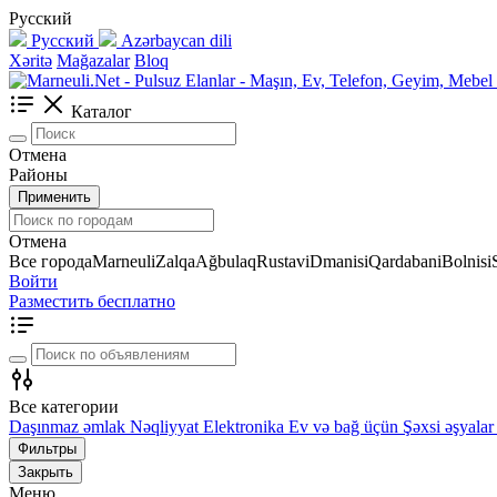
Русский
Русский
Azərbaycan dili
Xəritə
Mağazalar
Bloq
Каталог
Отмена
Районы
Применить
Отмена
Все города
Marneuli
Zalqa
Ağbulaq
Rustavi
Dmanisi
Qardabani
Bolnisi
Войти
Разместить бесплатно
Все категории
Daşınmaz əmlak
Nəqliyyat
Elektronika
Ev və bağ üçün
Şəxsi əşyalar
Фильтры
Закрыть
Меню