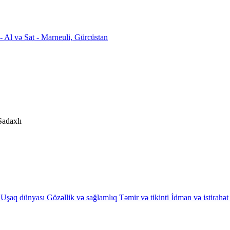
Sadaxlı
Uşaq dünyası
Gözəllik və sağlamlıq
Təmir və tikinti
İdman və istirahət