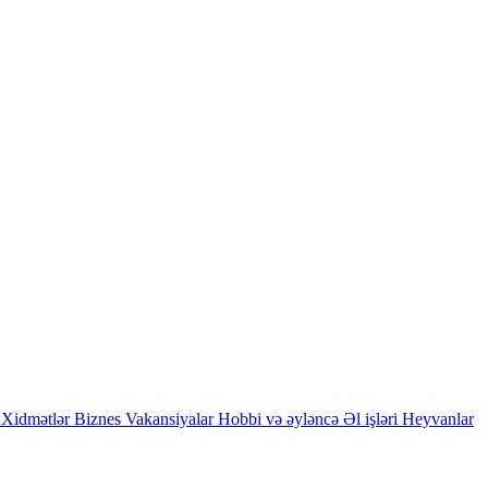
Xidmətlər
Biznes
Vakansiyalar
Hobbi və əyləncə
Əl işləri
Heyvanlar