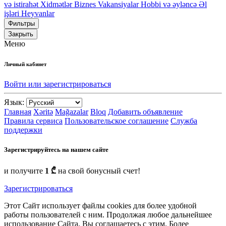
və istirahət
Xidmətlər
Biznes
Vakansiyalar
Hobbi və əyləncə
Əl
işləri
Heyvanlar
Фильтры
Закрыть
Меню
Личный кабинет
Войти или зарегистрироваться
Язык:
Главная
Xəritə
Mağazalar
Bloq
Добавить объявление
Правила сервиса
Пользовательское соглашение
Служба
поддержки
Зарегистрируйтесь на нашем сайте
и получите
1 ₾
на свой бонусный счет!
Зарегистрироваться
Этот Сайт использует файлы cookies для более удобной
работы пользователей с ним. Продолжая любое дальнейшее
использование Сайта, Вы соглашаетесь с этим. Более