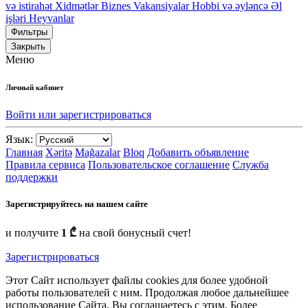
və istirahət
Xidmətlər
Biznes
Vakansiyalar
Hobbi və əyləncə
Əl
işləri
Heyvanlar
Фильтры
Закрыть
Меню
Личный кабинет
Войти или зарегистрироваться
Язык:
Главная
Xəritə
Mağazalar
Bloq
Добавить объявление
Правила сервиса
Пользовательское соглашение
Служба
поддержки
Зарегистрируйтесь на нашем сайте
и получите
1 ₾
на свой бонусный счет!
Зарегистрироваться
Этот Сайт использует файлы cookies для более удобной
работы пользователей с ним. Продолжая любое дальнейшее
использование Сайта, Вы соглашаетесь с этим. Более