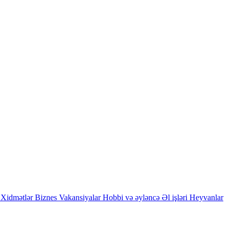
Xidmətlər
Biznes
Vakansiyalar
Hobbi və əyləncə
Əl işləri
Heyvanlar