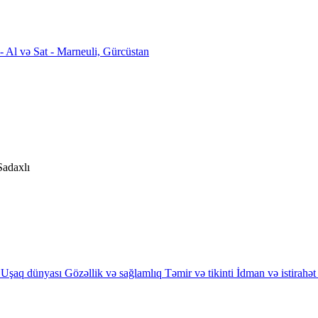
Sadaxlı
Uşaq dünyası
Gözəllik və sağlamlıq
Təmir və tikinti
İdman və istirahət