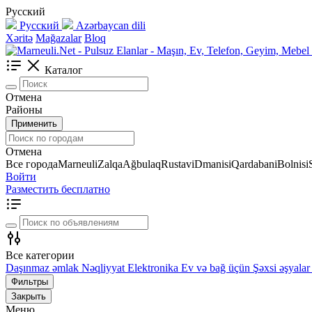
Русский
Русский
Azərbaycan dili
Xəritə
Mağazalar
Bloq
Каталог
Отмена
Районы
Применить
Отмена
Все города
Marneuli
Zalqa
Ağbulaq
Rustavi
Dmanisi
Qardabani
Bolnisi
Войти
Разместить бесплатно
Все категории
Daşınmaz əmlak
Nəqliyyat
Elektronika
Ev və bağ üçün
Şəxsi əşyalar
Фильтры
Закрыть
Меню