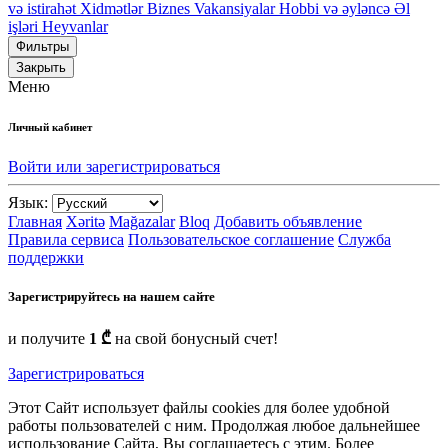
və istirahət
Xidmətlər
Biznes
Vakansiyalar
Hobbi və əyləncə
Əl
işləri
Heyvanlar
Фильтры
Закрыть
Меню
Личный кабинет
Войти или зарегистрироваться
Язык:
Главная
Xəritə
Mağazalar
Bloq
Добавить объявление
Правила сервиса
Пользовательское соглашение
Служба
поддержки
Зарегистрируйтесь на нашем сайте
и получите
1 ₾
на свой бонусный счет!
Зарегистрироваться
Этот Сайт использует файлы cookies для более удобной
работы пользователей с ним. Продолжая любое дальнейшее
использование Сайта, Вы соглашаетесь с этим. Более