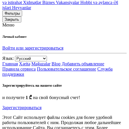
və istirahət
Xidmətlər
Biznes
Vakansiyalar
Hobbi və əyləncə
Əl
işləri
Heyvanlar
Фильтры
Закрыть
Меню
Личный кабинет
Войти или зарегистрироваться
Язык:
Главная
Xəritə
Mağazalar
Bloq
Добавить объявление
Правила сервиса
Пользовательское соглашение
Служба
поддержки
Зарегистрируйтесь на нашем сайте
и получите
1 ₾
на свой бонусный счет!
Зарегистрироваться
Этот Сайт использует файлы cookies для более удобной
работы пользователей с ним. Продолжая любое дальнейшее
использование Сайта, Вы соглашаетесь с этим. Более