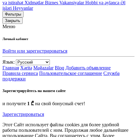
və istirahət
Xidmətlər
Biznes
Vakansiyalar
Hobbi və əyləncə
Əl
işləri
Heyvanlar
Фильтры
Закрыть
Меню
Личный кабинет
Войти или зарегистрироваться
Язык:
Главная
Xəritə
Mağazalar
Bloq
Добавить объявление
Правила сервиса
Пользовательское соглашение
Служба
поддержки
Зарегистрируйтесь на нашем сайте
и получите
1 ₾
на свой бонусный счет!
Зарегистрироваться
Этот Сайт использует файлы cookies для более удобной
работы пользователей с ним. Продолжая любое дальнейшее
использование Сайта, Вы соглашаетесь с этим. Более