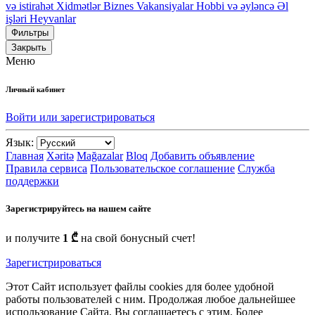
və istirahət
Xidmətlər
Biznes
Vakansiyalar
Hobbi və əyləncə
Əl
işləri
Heyvanlar
Фильтры
Закрыть
Меню
Личный кабинет
Войти или зарегистрироваться
Язык:
Главная
Xəritə
Mağazalar
Bloq
Добавить объявление
Правила сервиса
Пользовательское соглашение
Служба
поддержки
Зарегистрируйтесь на нашем сайте
и получите
1 ₾
на свой бонусный счет!
Зарегистрироваться
Этот Сайт использует файлы cookies для более удобной
работы пользователей с ним. Продолжая любое дальнейшее
использование Сайта, Вы соглашаетесь с этим. Более