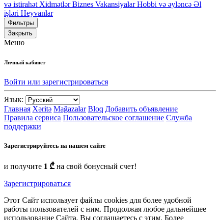
və istirahət
Xidmətlər
Biznes
Vakansiyalar
Hobbi və əyləncə
Əl
işləri
Heyvanlar
Фильтры
Закрыть
Меню
Личный кабинет
Войти или зарегистрироваться
Язык:
Главная
Xəritə
Mağazalar
Bloq
Добавить объявление
Правила сервиса
Пользовательское соглашение
Служба
поддержки
Зарегистрируйтесь на нашем сайте
и получите
1 ₾
на свой бонусный счет!
Зарегистрироваться
Этот Сайт использует файлы cookies для более удобной
работы пользователей с ним. Продолжая любое дальнейшее
использование Сайта, Вы соглашаетесь с этим. Более