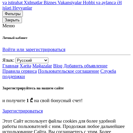
və istirahət
Xidmətlər
Biznes
Vakansiyalar
Hobbi və əyləncə
Əl
işləri
Heyvanlar
Фильтры
Закрыть
Меню
Личный кабинет
Войти или зарегистрироваться
Язык:
Главная
Xəritə
Mağazalar
Bloq
Добавить объявление
Правила сервиса
Пользовательское соглашение
Служба
поддержки
Зарегистрируйтесь на нашем сайте
и получите
1 ₾
на свой бонусный счет!
Зарегистрироваться
Этот Сайт использует файлы cookies для более удобной
работы пользователей с ним. Продолжая любое дальнейшее
использование Сайта, Вы соглашаетесь с этим. Более