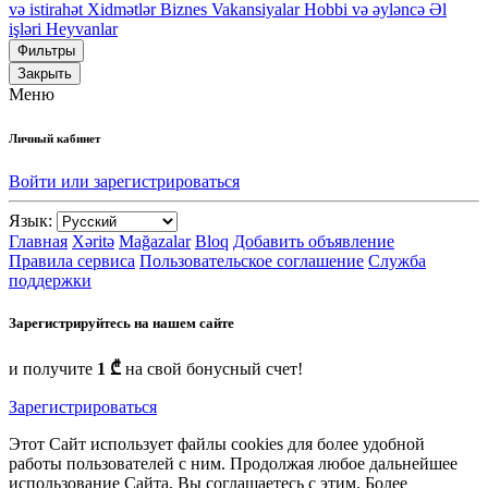
və istirahət
Xidmətlər
Biznes
Vakansiyalar
Hobbi və əyləncə
Əl
işləri
Heyvanlar
Фильтры
Закрыть
Меню
Личный кабинет
Войти или зарегистрироваться
Язык:
Главная
Xəritə
Mağazalar
Bloq
Добавить объявление
Правила сервиса
Пользовательское соглашение
Служба
поддержки
Зарегистрируйтесь на нашем сайте
и получите
1 ₾
на свой бонусный счет!
Зарегистрироваться
Этот Сайт использует файлы cookies для более удобной
работы пользователей с ним. Продолжая любое дальнейшее
использование Сайта, Вы соглашаетесь с этим. Более