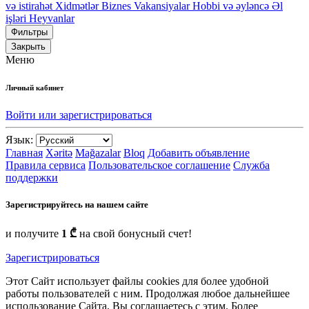
və istirahət
Xidmətlər
Biznes
Vakansiyalar
Hobbi və əyləncə
Əl
işləri
Heyvanlar
Фильтры
Закрыть
Меню
Личный кабинет
Войти или зарегистрироваться
Язык:
Главная
Xəritə
Mağazalar
Bloq
Добавить объявление
Правила сервиса
Пользовательское соглашение
Служба
поддержки
Зарегистрируйтесь на нашем сайте
и получите
1 ₾
на свой бонусный счет!
Зарегистрироваться
Этот Сайт использует файлы cookies для более удобной
работы пользователей с ним. Продолжая любое дальнейшее
использование Сайта, Вы соглашаетесь с этим. Более