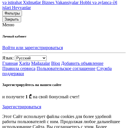
və istirahət
Xidmətlər
Biznes
Vakansiyalar
Hobbi və əyləncə
Əl
işləri
Heyvanlar
Фильтры
Закрыть
Меню
Личный кабинет
Войти или зарегистрироваться
Язык:
Главная
Xəritə
Mağazalar
Bloq
Добавить объявление
Правила сервиса
Пользовательское соглашение
Служба
поддержки
Зарегистрируйтесь на нашем сайте
и получите
1 ₾
на свой бонусный счет!
Зарегистрироваться
Этот Сайт использует файлы cookies для более удобной
работы пользователей с ним. Продолжая любое дальнейшее
использование Сайта, Вы соглашаетесь с этим. Более