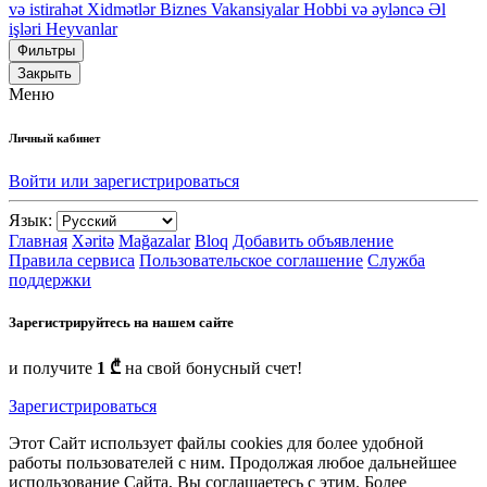
və istirahət
Xidmətlər
Biznes
Vakansiyalar
Hobbi və əyləncə
Əl
işləri
Heyvanlar
Фильтры
Закрыть
Меню
Личный кабинет
Войти или зарегистрироваться
Язык:
Главная
Xəritə
Mağazalar
Bloq
Добавить объявление
Правила сервиса
Пользовательское соглашение
Служба
поддержки
Зарегистрируйтесь на нашем сайте
и получите
1 ₾
на свой бонусный счет!
Зарегистрироваться
Этот Сайт использует файлы cookies для более удобной
работы пользователей с ним. Продолжая любое дальнейшее
использование Сайта, Вы соглашаетесь с этим. Более