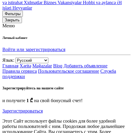
və istirahət
Xidmətlər
Biznes
Vakansiyalar
Hobbi və əyləncə
Əl
işləri
Heyvanlar
Фильтры
Закрыть
Меню
Личный кабинет
Войти или зарегистрироваться
Язык:
Главная
Xəritə
Mağazalar
Bloq
Добавить объявление
Правила сервиса
Пользовательское соглашение
Служба
поддержки
Зарегистрируйтесь на нашем сайте
и получите
1 ₾
на свой бонусный счет!
Зарегистрироваться
Этот Сайт использует файлы cookies для более удобной
работы пользователей с ним. Продолжая любое дальнейшее
использование Сайта, Вы соглашаетесь с этим. Более