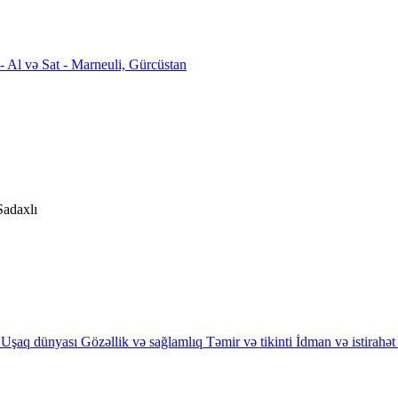
Sadaxlı
Uşaq dünyası
Gözəllik və sağlamlıq
Təmir və tikinti
İdman və istirahət