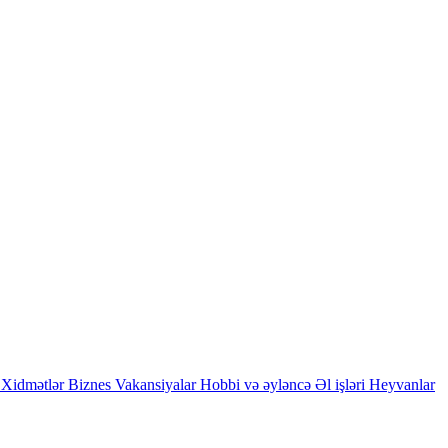
Xidmətlər
Biznes
Vakansiyalar
Hobbi və əyləncə
Əl işləri
Heyvanlar