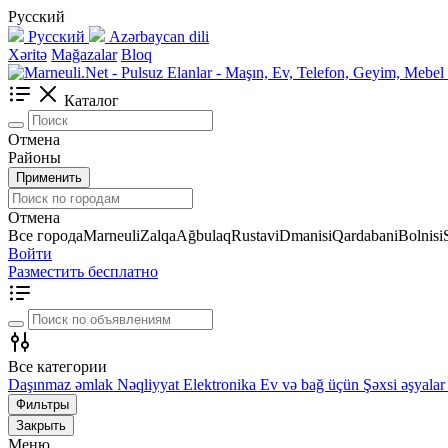
Русский
Русский
Azərbaycan dili
Xəritə
Mağazalar
Bloq
Каталог
Отмена
Районы
Применить
Отмена
Все города
Marneuli
Zalqa
Ağbulaq
Rustavi
Dmanisi
Qardabani
Bolnisi
Войти
Разместить бесплатно
Все категории
Daşınmaz əmlak
Nəqliyyat
Elektronika
Ev və bağ üçün
Şəxsi əşyalar
Фильтры
Закрыть
Меню