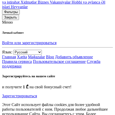
və istirahət
Xidmətlər
Biznes
Vakansiyalar
Hobbi və əyləncə
Əl
işləri
Heyvanlar
Фильтры
Закрыть
Меню
Личный кабинет
Войти или зарегистрироваться
Язык:
Главная
Xəritə
Mağazalar
Bloq
Добавить объявление
Правила сервиса
Пользовательское соглашение
Служба
поддержки
Зарегистрируйтесь на нашем сайте
и получите
1 ₾
на свой бонусный счет!
Зарегистрироваться
Этот Сайт использует файлы cookies для более удобной
работы пользователей с ним. Продолжая любое дальнейшее
использование Сайта, Вы соглашаетесь с этим. Более