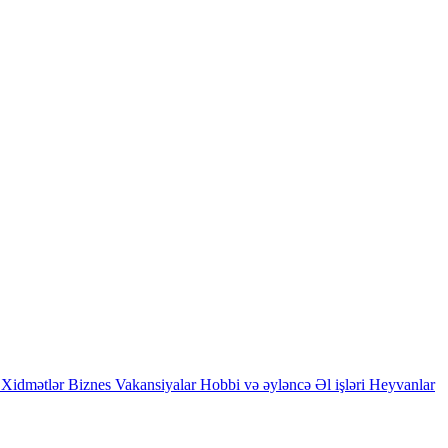
Xidmətlər
Biznes
Vakansiyalar
Hobbi və əyləncə
Əl işləri
Heyvanlar