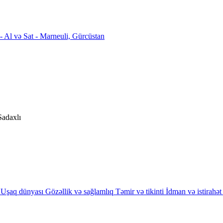
Sadaxlı
Uşaq dünyası
Gözəllik və sağlamlıq
Təmir və tikinti
İdman və istirahət