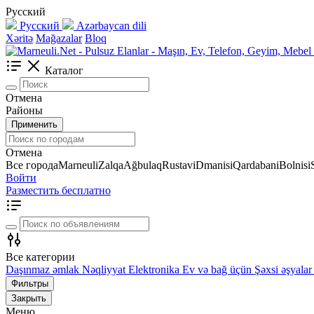
Русский
Русский
Azərbaycan dili
Xəritə
Mağazalar
Bloq
Каталог
Отмена
Районы
Применить
Отмена
Все города
Marneuli
Zalqa
Ağbulaq
Rustavi
Dmanisi
Qardabani
Bolnisi
Войти
Разместить бесплатно
Все категории
Daşınmaz əmlak
Nəqliyyat
Elektronika
Ev və bağ üçün
Şəxsi əşyalar
Фильтры
Закрыть
Меню