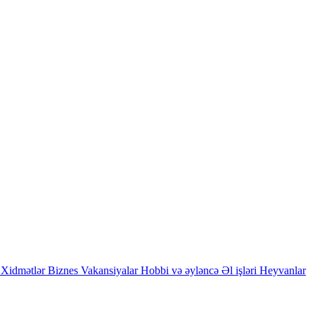
Xidmətlər
Biznes
Vakansiyalar
Hobbi və əyləncə
Əl işləri
Heyvanlar