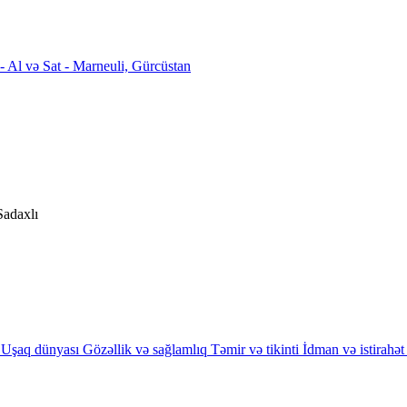
Sadaxlı
Uşaq dünyası
Gözəllik və sağlamlıq
Təmir və tikinti
İdman və istirahət