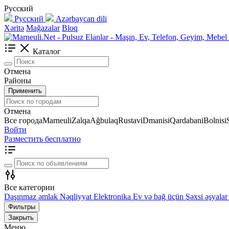
Русский
Русский
Azərbaycan dili
Xəritə
Mağazalar
Bloq
Каталог
Отмена
Районы
Применить
Отмена
Все города
Marneuli
Zalqa
Ağbulaq
Rustavi
Dmanisi
Qardabani
Bolnisi
Войти
Разместить бесплатно
Все категории
Daşınmaz əmlak
Nəqliyyat
Elektronika
Ev və bağ üçün
Şəxsi əşyalar
Фильтры
Закрыть
Меню