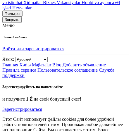
və istirahət
Xidmətlər
Biznes
Vakansiyalar
Hobbi və əyləncə
Əl
işləri
Heyvanlar
Фильтры
Закрыть
Меню
Личный кабинет
Войти или зарегистрироваться
Язык:
Главная
Xəritə
Mağazalar
Bloq
Добавить объявление
Правила сервиса
Пользовательское соглашение
Служба
поддержки
Зарегистрируйтесь на нашем сайте
и получите
1 ₾
на свой бонусный счет!
Зарегистрироваться
Этот Сайт использует файлы cookies для более удобной
работы пользователей с ним. Продолжая любое дальнейшее
использование Сайта, Вы соглашаетесь с этим. Более