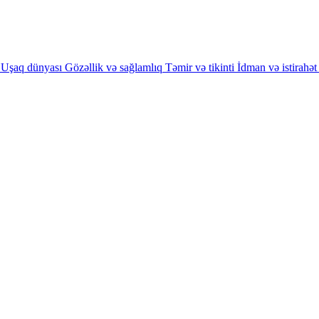
Uşaq dünyası
Gözəllik və sağlamlıq
Təmir və tikinti
İdman və istirahət