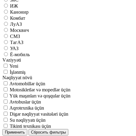
ИЖ
Канонир
Комбат
ЛуАЗ
Москвич
СМЗ
ТагАЗ
УАЗ
Ё-мобиль
Vəziyyəti
Yeni
İşlənmiş
Nəqliyyat növü
Avtomobillər üçün
Motosikletlər və mopedlər üçün
Yük maşınları və qoşqular üçün
Avtobuslar üçün
Aqrotexnika üçün
Digər nəqliyyat vasitələri üçün
Su nəqliyyatı üçün
Tikinti texnikası üçün
Применить
Сбросить фильтры