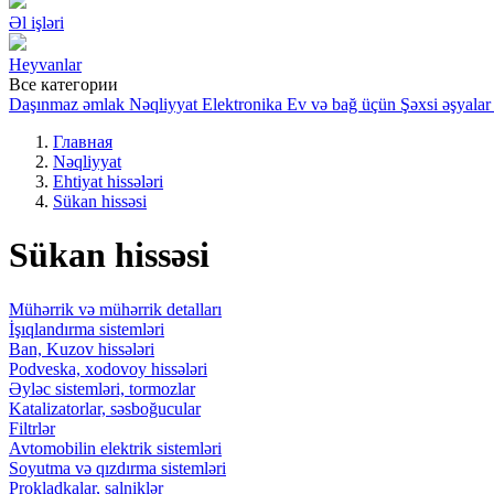
Əl işləri
Heyvanlar
Все категории
Daşınmaz əmlak
Nəqliyyat
Elektronika
Ev və bağ üçün
Şəxsi əşyalar
Главная
Nəqliyyat
Ehtiyat hissələri
Sükan hissəsi
Sükan hissəsi
Mühərrik və mühərrik detalları
İşıqlandırma sistemləri
Ban, Kuzov hissələri
Podveska, xodovoy hissələri
Əyləc sistemləri, tormozlar
Katalizatorlar, səsboğucular
Filtrlər
Avtomobilin elektrik sistemləri
Soyutma və qızdırma sistemləri
Prokladkalar, salniklər