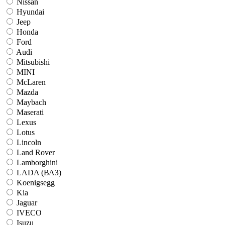
Nissan
Hyundai
Jeep
Honda
Ford
Audi
Mitsubishi
MINI
McLaren
Mazda
Maybach
Maserati
Lexus
Lotus
Lincoln
Land Rover
Lamborghini
LADA (ВАЗ)
Koenigsegg
Kia
Jaguar
IVECO
Isuzu