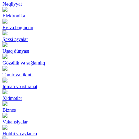
Nəqliyyat
Elektronika
Ev və bağ üçün
Şəxsi əşyalar
Uşaq dünyası
Gözəllik və sağlamlıq
Təmir və tikinti
İdman və istirahət
Xidmətlər
Biznes
Vakansiyalar
Hobbi və əyləncə