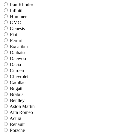
Iran Khodro
Infiniti
Hummer
GMC
Genesis
Fiat
Ferrari
Excalibur
Daihatsu
Daewoo
Dacia
Citroen
Chevrolet
Cadillac
Bugatti
Brabus
Bentley
Aston Martin
Alfa Romeo
Acura
Renault
Porsche