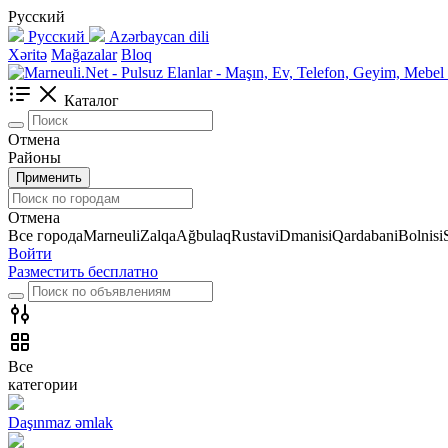
Русский
Русский
Azərbaycan dili
Xəritə
Mağazalar
Bloq
Каталог
Отмена
Районы
Применить
Отмена
Все города
Marneuli
Zalqa
Ağbulaq
Rustavi
Dmanisi
Qardabani
Bolnisi
Войти
Разместить бесплатно
Все
категории
Daşınmaz əmlak