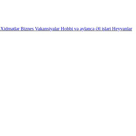
Xidmətlər
Biznes
Vakansiyalar
Hobbi və əyləncə
Əl işləri
Heyvanlar