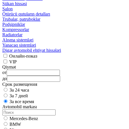
Sükan hissəsi
Salon
Ötürücü qutuların detalları
Trubalar, patruboklar
Podşipniklər
Kompressorlar
Radiatorlar
Alışma sistemləri
Yanacaq sistemləri
Digər avtomobil ehtiyat hissələri
Онлайн-показ
VIP
Qiymət
от
до
Срок размещения
За 24 часа
За 7 дней
За все время
Avtomobil markası
Mercedes-Benz
BMW