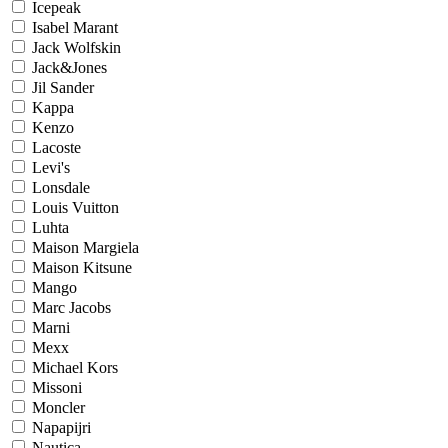
Icepeak
Isabel Marant
Jack Wolfskin
Jack&Jones
Jil Sander
Kappa
Kenzo
Lacoste
Levi's
Lonsdale
Louis Vuitton
Luhta
Maison Margiela
Maison Kitsune
Mango
Marc Jacobs
Marni
Mexx
Michael Kors
Missoni
Moncler
Napapijri
Nautica