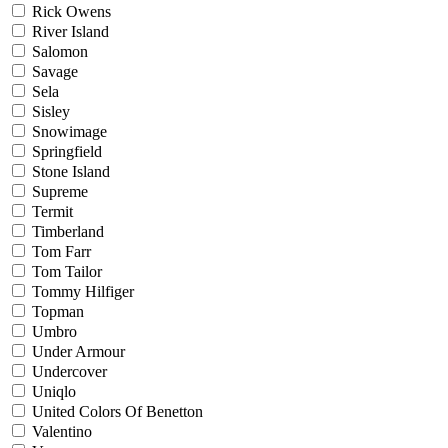
Rick Owens
River Island
Salomon
Savage
Sela
Sisley
Snowimage
Springfield
Stone Island
Supreme
Termit
Timberland
Tom Farr
Tom Tailor
Tommy Hilfiger
Topman
Umbro
Under Armour
Undercover
Uniqlo
United Colors Of Benetton
Valentino