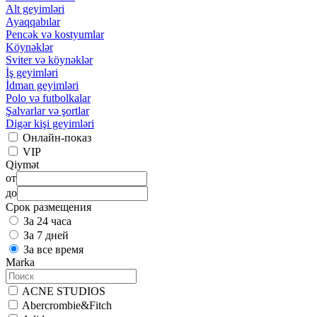
Alt geyimləri
Ayaqqabılar
Pencək və kostyumlar
Köynəklər
Sviter və köynəklər
İş geyimləri
İdman geyimləri
Polo və futbolkalar
Şalvarlar və şortlar
Digər kişi geyimləri
Онлайн-показ
VIP
Qiymət
от
до
Срок размещения
За 24 часа
За 7 дней
За все время
Marka
ACNE STUDIOS
Abercrombie&Fitch