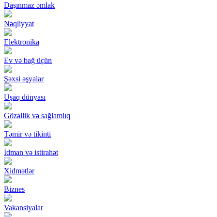
Daşınmaz əmlak
Nəqliyyat
Elektronika
Ev və bağ üçün
Şəxsi əşyalar
Uşaq dünyası
Gözəllik və sağlamlıq
Təmir və tikinti
İdman və istirahət
Xidmətlər
Biznes
Vakansiyalar