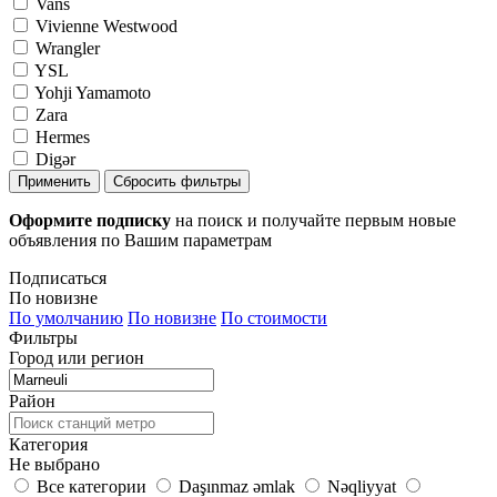
Vans
Vivienne Westwood
Wrangler
YSL
Yohji Yamamoto
Zara
Hermes
Digər
Применить
Сбросить фильтры
Оформите подписку
на поиск и получайте первым новые
объявления по Вашим параметрам
Подписаться
По новизне
По умолчанию
По новизне
По стоимости
Фильтры
Город или регион
Район
Категория
Не выбрано
Все категории
Daşınmaz əmlak
Nəqliyyat