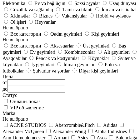
Elektronika
Ev və bağ üçün
Şəxsi əşyalar
Uşaq dünyası
Gözəllik və sağlamlıq
Təmir və tikinti
İdman və istirahət
Xidmətlər
Biznes
Vakansiyalar
Hobbi və əyləncə
Əl işləri
Heyvanlar
Не выбрано
Все категории
Qadın geyimləri
Kişi geyimləri
Не выбрано
Все категории
Aksesuarlar
Üst geyimləri
Baş
geyimləri
Ev geyimləri
Kombinezonlar
Alt geyimləri
Ayaqqabılar
Pencək və kostyumlar
Köynəklər
Sviter və
köynəklər
İş geyimləri
İdman geyimləri
Polo və
futbolkalar
Şalvarlar və şortlar
Digər kişi geyimləri
Цена
от
до
Статус
Онлайн-показ
VIP объявление
Marka
Не выбрано
ACNE STUDIOS
Abercrombie&Fitch
Adidas
Alexander McQueen
Alexander Wang
Alpha Industries
Ann Demeulemeester
Armani
Asics
Asos
Balenciaga