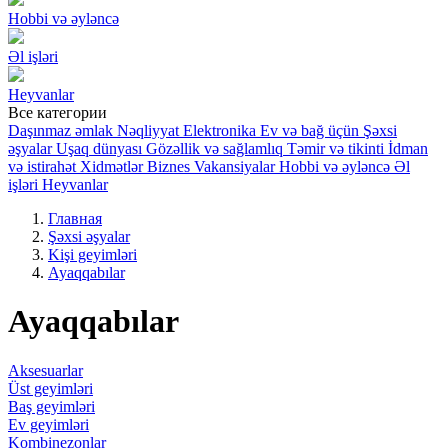
Hobbi və əyləncə
Əl işləri
Heyvanlar
Все категории
Daşınmaz əmlak
Nəqliyyat
Elektronika
Ev və bağ üçün
Şəxsi
əşyalar
Uşaq dünyası
Gözəllik və sağlamlıq
Təmir və tikinti
İdman
və istirahət
Xidmətlər
Biznes
Vakansiyalar
Hobbi və əyləncə
Əl
işləri
Heyvanlar
Главная
Şəxsi əşyalar
Kişi geyimləri
Ayaqqabılar
Ayaqqabılar
Aksesuarlar
Üst geyimləri
Baş geyimləri
Ev geyimləri
Kombinezonlar