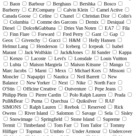
Baon
Barbour
Berghaus
Bershka
Bosco
Burberry
C.P.Company
Calvin Klein
Camel Active
Canada Goose
Celine
Chanel
Christian Dior
Colin's
Columbia
Comme des Garcons
Demix
Desiqual
Diesel
Dolce&Gabbana
Dries Van Noten
EA7
Fila
Finn Flare
Forward
Fred Perry
Gant
Gap
Geox
Givenchy
Gucci
H&M
Helly Hansen
Helmut Lang
Henderson
Iceberg
Icepeak
Isabel
Marant
Jack Wolfskin
Jack&Jones
Jil Sander
Kappa
Kenzo
Lacoste
Levi's
Lonsdale
Louis Vuitton
Luhta
Maison Margiela
Maison Kitsune
Mango
Marc Jacobs
Marni
Mexx
Michael Kors
Missoni
Moncler
Napapijri
Nautica
Neil Barrett
New
Balance
New Yorker
Next
Nike
North Face
O'Stin
Officine Creative
Outventure
Pepe Jeans
Philipp Plein
Pierre Cardin
Polo Ralph Lauren
Prada
Pull&Bear
Puma
Quechua
Quiksilver
RAF
SIMONS
Ralph Lauren
Reebok
Reserved
Rick
Owens
River Island
Salomon
Savage
Sela
Sisley
Snowimage
Springfield
Stone Island
Supreme
Termit
Timberland
Tom Farr
Tom Tailor
Tommy
Hilfiger
Topman
Umbro
Under Armour
Undercover