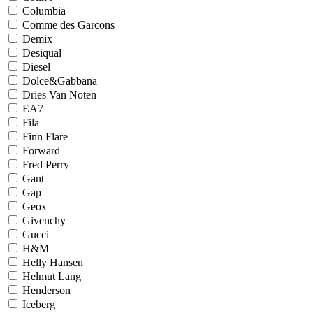
Columbia
Comme des Garcons
Demix
Desiqual
Diesel
Dolce&Gabbana
Dries Van Noten
EA7
Fila
Finn Flare
Forward
Fred Perry
Gant
Gap
Geox
Givenchy
Gucci
H&M
Helly Hansen
Helmut Lang
Henderson
Iceberg