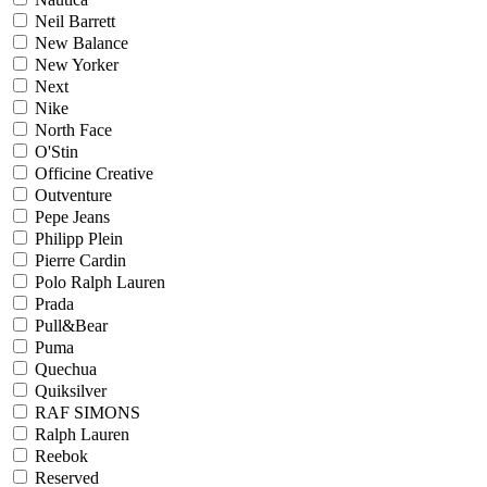
Neil Barrett
New Balance
New Yorker
Next
Nike
North Face
O'Stin
Officine Creative
Outventure
Pepe Jeans
Philipp Plein
Pierre Cardin
Polo Ralph Lauren
Prada
Pull&Bear
Puma
Quechua
Quiksilver
RAF SIMONS
Ralph Lauren
Reebok
Reserved