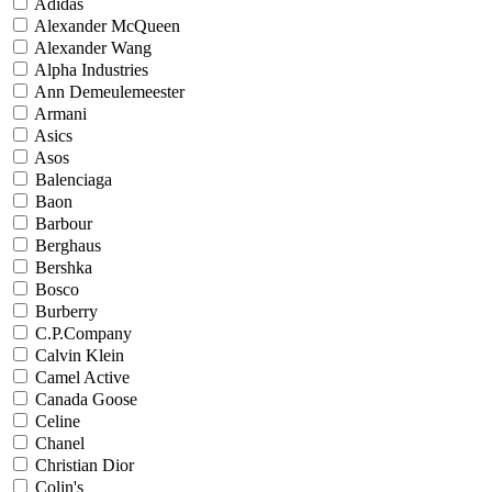
Adidas
Alexander McQueen
Alexander Wang
Alpha Industries
Ann Demeulemeester
Armani
Asics
Asos
Balenciaga
Baon
Barbour
Berghaus
Bershka
Bosco
Burberry
C.P.Company
Calvin Klein
Camel Active
Canada Goose
Celine
Chanel
Christian Dior
Colin's