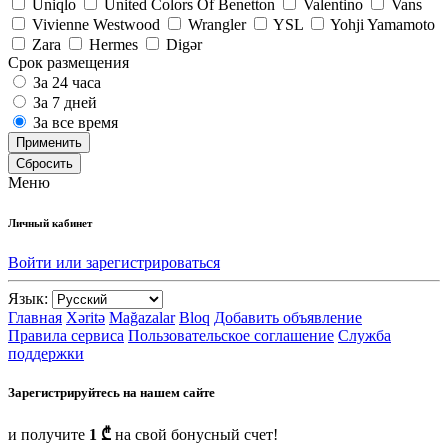
Uniqlo
United Colors Of Benetton
Valentino
Vans
Vivienne Westwood
Wrangler
YSL
Yohji Yamamoto
Zara
Hermes
Digər
Срок размещения
За 24 часа
За 7 дней
За все время
Применить
Сбросить
Меню
Личный кабинет
Войти или зарегистрироваться
Язык:
Главная
Xəritə
Mağazalar
Bloq
Добавить объявление
Правила сервиса
Пользовательское соглашение
Служба
поддержки
Зарегистрируйтесь на нашем сайте
и получите
1 ₾
на свой бонусный счет!