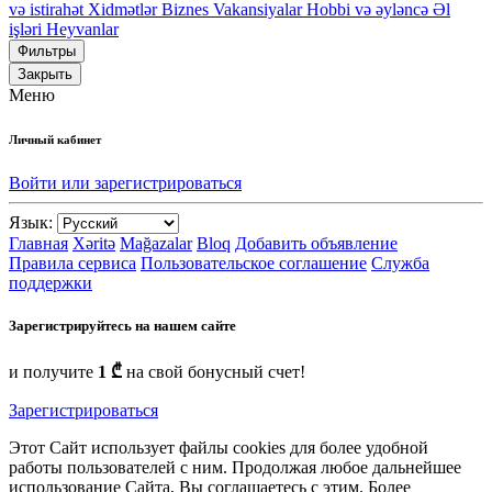
və istirahət
Xidmətlər
Biznes
Vakansiyalar
Hobbi və əyləncə
Əl
işləri
Heyvanlar
Фильтры
Закрыть
Меню
Личный кабинет
Войти или зарегистрироваться
Язык:
Главная
Xəritə
Mağazalar
Bloq
Добавить объявление
Правила сервиса
Пользовательское соглашение
Служба
поддержки
Зарегистрируйтесь на нашем сайте
и получите
1 ₾
на свой бонусный счет!
Зарегистрироваться
Этот Сайт использует файлы cookies для более удобной
работы пользователей с ним. Продолжая любое дальнейшее
использование Сайта, Вы соглашаетесь с этим. Более