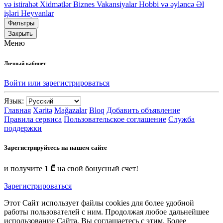
və istirahət
Xidmətlər
Biznes
Vakansiyalar
Hobbi və əyləncə
Əl
işləri
Heyvanlar
Фильтры
Закрыть
Меню
Личный кабинет
Войти или зарегистрироваться
Язык:
Главная
Xəritə
Mağazalar
Bloq
Добавить объявление
Правила сервиса
Пользовательское соглашение
Служба
поддержки
Зарегистрируйтесь на нашем сайте
и получите
1 ₾
на свой бонусный счет!
Зарегистрироваться
Этот Сайт использует файлы cookies для более удобной
работы пользователей с ним. Продолжая любое дальнейшее
использование Сайта, Вы соглашаетесь с этим. Более