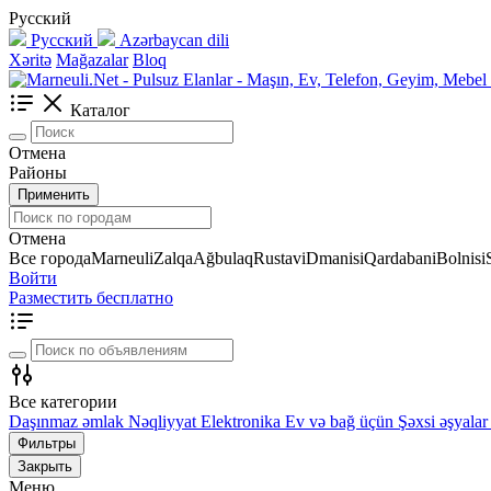
Русский
Русский
Azərbaycan dili
Xəritə
Mağazalar
Bloq
Каталог
Отмена
Районы
Применить
Отмена
Все города
Marneuli
Zalqa
Ağbulaq
Rustavi
Dmanisi
Qardabani
Bolnisi
Войти
Разместить бесплатно
Все категории
Daşınmaz əmlak
Nəqliyyat
Elektronika
Ev və bağ üçün
Şəxsi əşyalar
Фильтры
Закрыть
Меню