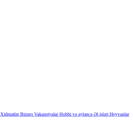
Xidmətlər
Biznes
Vakansiyalar
Hobbi və əyləncə
Əl işləri
Heyvanlar