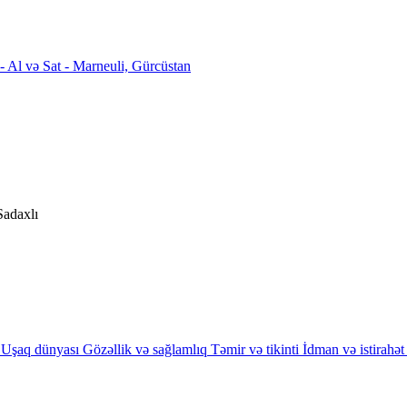
Sadaxlı
Uşaq dünyası
Gözəllik və sağlamlıq
Təmir və tikinti
İdman və istirahət