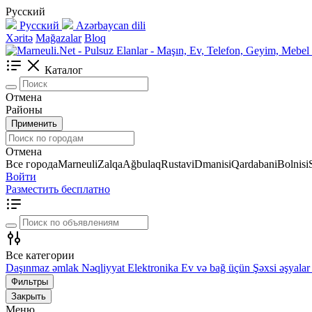
Русский
Русский
Azərbaycan dili
Xəritə
Mağazalar
Bloq
Каталог
Отмена
Районы
Применить
Отмена
Все города
Marneuli
Zalqa
Ağbulaq
Rustavi
Dmanisi
Qardabani
Bolnisi
Войти
Разместить бесплатно
Все категории
Daşınmaz əmlak
Nəqliyyat
Elektronika
Ev və bağ üçün
Şəxsi əşyalar
Фильтры
Закрыть
Меню