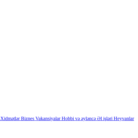
Xidmətlər
Biznes
Vakansiyalar
Hobbi və əyləncə
Əl işləri
Heyvanlar