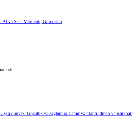
Sadaxlı
Uşaq dünyası
Gözəllik və sağlamlıq
Təmir və tikinti
İdman və istirahət