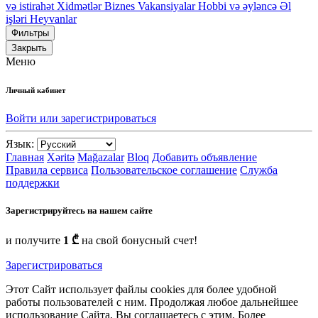
və istirahət
Xidmətlər
Biznes
Vakansiyalar
Hobbi və əyləncə
Əl
işləri
Heyvanlar
Фильтры
Закрыть
Меню
Личный кабинет
Войти или зарегистрироваться
Язык:
Главная
Xəritə
Mağazalar
Bloq
Добавить объявление
Правила сервиса
Пользовательское соглашение
Служба
поддержки
Зарегистрируйтесь на нашем сайте
и получите
1 ₾
на свой бонусный счет!
Зарегистрироваться
Этот Сайт использует файлы cookies для более удобной
работы пользователей с ним. Продолжая любое дальнейшее
использование Сайта, Вы соглашаетесь с этим. Более