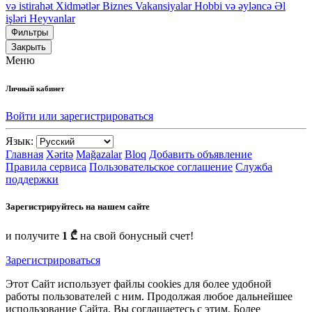
və istirahət
Xidmətlər
Biznes
Vakansiyalar
Hobbi və əyləncə
Əl
işləri
Heyvanlar
Фильтры
Закрыть
Меню
Личный кабинет
Войти или зарегистрироваться
Язык:
Главная
Xəritə
Mağazalar
Bloq
Добавить объявление
Правила сервиса
Пользовательское соглашение
Служба
поддержки
Зарегистрируйтесь на нашем сайте
и получите
1 ₾
на свой бонусный счет!
Зарегистрироваться
Этот Сайт использует файлы cookies для более удобной
работы пользователей с ним. Продолжая любое дальнейшее
использование Сайта, Вы соглашаетесь с этим. Более