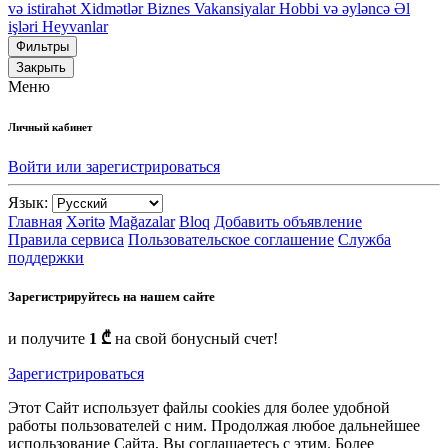
və istirahət
Xidmətlər
Biznes
Vakansiyalar
Hobbi və əyləncə
Əl
işləri
Heyvanlar
Фильтры
Закрыть
Меню
Личный кабинет
Войти или зарегистрироваться
Язык:
Главная
Xəritə
Mağazalar
Bloq
Добавить объявление
Правила сервиса
Пользовательское соглашение
Служба
поддержки
Зарегистрируйтесь на нашем сайте
и получите
1 ₾
на свой бонусный счет!
Зарегистрироваться
Этот Сайт использует файлы cookies для более удобной
работы пользователей с ним. Продолжая любое дальнейшее
использование Сайта, Вы соглашаетесь с этим. Более