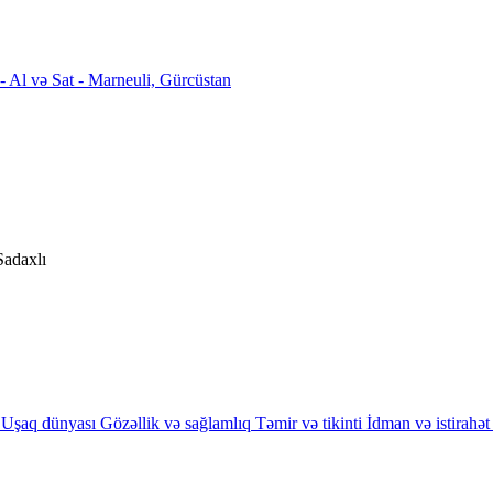
Sadaxlı
Uşaq dünyası
Gözəllik və sağlamlıq
Təmir və tikinti
İdman və istirahət