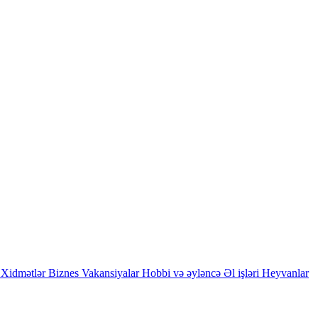
Xidmətlər
Biznes
Vakansiyalar
Hobbi və əyləncə
Əl işləri
Heyvanlar