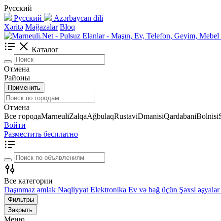
Русский
Русский
Azərbaycan dili
Xəritə
Mağazalar
Bloq
Каталог
Отмена
Районы
Применить
Отмена
Все города
Marneuli
Zalqa
Ağbulaq
Rustavi
Dmanisi
Qardabani
Bolnisi
Войти
Разместить бесплатно
Все категории
Daşınmaz əmlak
Nəqliyyat
Elektronika
Ev və bağ üçün
Şəxsi əşyalar
Фильтры
Закрыть
Меню