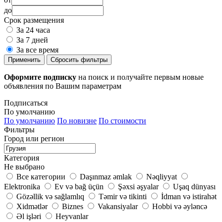
до
Срок размещения
За 24 часа
За 7 дней
За все время
Применить
Сбросить фильтры
Оформите подписку
на поиск и получайте первым новые
объявления по Вашим параметрам
Подписаться
По умолчанию
По умолчанию
По новизне
По стоимости
Фильтры
Город или регион
Категория
Не выбрано
Все категории
Daşınmaz əmlak
Nəqliyyat
Elektronika
Ev və bağ üçün
Şəxsi əşyalar
Uşaq dünyası
Gözəllik və sağlamlıq
Təmir və tikinti
İdman və istirahət
Xidmətlər
Biznes
Vakansiyalar
Hobbi və əyləncə
Əl işləri
Heyvanlar