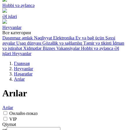
Hobbi və əyləncə
Əl işləri
Heyvanlar
Все категории
Daşınmaz əmlak
Nəqliyyat
Elektronika
Ev və bağ üçün
Şəxsi
əşyalar
Uşaq dünyası
Gözəllik və sağlamlıq
Təmir və tikinti
İdman
və istirahət
Xidmətlər
Biznes
Vakansiyalar
Hobbi və əyləncə
Əl
işləri
Heyvanlar
Главная
Heyvanlar
Həşaratlar
Arılar
Arılar
Arılar
Онлайн-показ
VIP
Qiymət
от