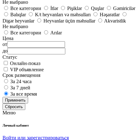
Не выбрано
Все категории
İtlər
Pişiklər
Quşlar
Gəmiricilər
Balıqlar
K/t heyvanları və məhsulları
Həşaratlar
Digər heyvanlar
Heyvanlar üçün məhsullar
Akvaristlik
Не выбрано
Все категории
Arılar
Цена
от
до
Статус
Онлайн-показ
VIP объявление
Срок размещения
За 24 часа
За 7 дней
За все время
Применить
Сбросить
Меню
Личный кабинет
Войти или зарегистрироваться