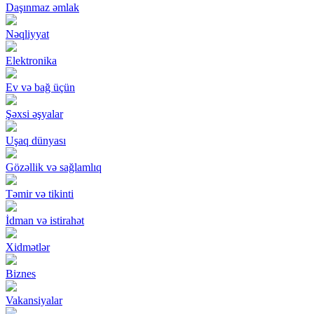
Daşınmaz əmlak
Nəqliyyat
Elektronika
Ev və bağ üçün
Şəxsi əşyalar
Uşaq dünyası
Gözəllik və sağlamlıq
Təmir və tikinti
İdman və istirahət
Xidmətlər
Biznes
Vakansiyalar