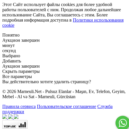
Этот Сайт использует файлы cookies для более удобной
работы пользователей с ним. Продолжая любое дальнейшее
использование Сайта, Вы соглашаетесь с этим. Более
подробная информация доступна в
Политики использования
cookie
Понятно
Аукцион завершен
минут
секунд
Выбрано
Добавить
Аукцион завершен
Скрыть параметры
Все параметры
Вы действительно хотите удалить страницу?
© 2026 Marneuli.Net - Pulsuz Elanlar - Maşın, Ev, Telefon, Geyim,
Mebel - Al və Sat - Marneuli, Gürcüstan
Правила сервиса
Пользовательское соглашение
Служба
поддержки