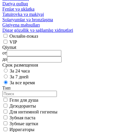
Dəriyə qulluq
Fenlər və uklatka
Tatuirovka və makiyaj
Solaryumlar və bronzlaşma
Gigiyena məhsulları
Digər gözəllik və sağlamlıq xidmətləri
Онлайн-показ
VIP
Qiymət
от
до
Срок размещения
За 24 часа
За 7 дней
За все время
Тип
Гели для душа
Дезодоранты
Для интимной гигиены
Зубная паста
Зубные щетки
Ирригаторы