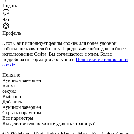
Подать
Чат
Профиль
Этот Сайт использует файлы cookies для более удобной
работы пользователей с ним. Продолжая любое дальнейшее
использование Сайта, Вы соглашаетесь с этим. Более
подробная информация доступна в
Политики использования
cookie
Понятно
Аукцион завершен
минут
секунд
Выбрано
Добавить
Аукцион завершен
Скрыть параметры
Все параметры
Вы действительно хотите удалить страницу?
© 2026 Marneuli.Net - Pulsuz Elanlar - Maşın, Ev, Telefon, Geyim,