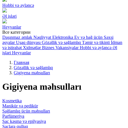
Hobbi və əyləncə
Əl işləri
Heyvanlar
Все категории
Daşınmaz əmlak
Nəqliyyat
Elektronika
Ev və bağ üçün
Şəxsi
əşyalar
Uşaq dünyası
Gözəllik və sağlamlıq
Təmir və tikinti
İdman
və istirahət
Xidmətlər
Biznes
Vakansiyalar
Hobbi və əyləncə
Əl
işləri
Heyvanlar
Главная
Gözəllik və sağlamlıq
Gigiyena məhsulları
Gigiyena məhsulları
Kosmetika
Manikür və pedikür
Sağlamlıq üçün məhsulları
Parfümeriya
Saç kəsmə və epilyasiya
Saçlara qulluq