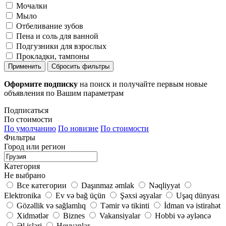
Мочалки
Мыло
Отбеливание зубов
Пена и соль для ванной
Подгузники для взрослых
Прокладки, тампоны
Применить
Сбросить фильтры
Оформите подписку
на поиск и получайте первым новые
объявления по Вашим параметрам
Подписаться
По стоимости
По умолчанию
По новизне
По стоимости
Фильтры
Город или регион
Категория
Не выбрано
Все категории
Daşınmaz əmlak
Nəqliyyat
Elektronika
Ev və bağ üçün
Şəxsi əşyalar
Uşaq dünyası
Gözəllik və sağlamlıq
Təmir və tikinti
İdman və istirahət
Xidmətlər
Biznes
Vakansiyalar
Hobbi və əyləncə
Əl işləri
Heyvanlar