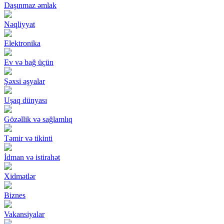
Daşınmaz əmlak
Nəqliyyat
Elektronika
Ev və bağ üçün
Şəxsi əşyalar
Uşaq dünyası
Gözəllik və sağlamlıq
Təmir və tikinti
İdman və istirahət
Xidmətlər
Biznes
Vakansiyalar