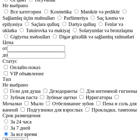
Не выбрано
Все категории
Kosmetika
Manikür və pedikür
Sağlamlıq üçün məhsulları
Parfümeriya
Saç kəsmə və
epilyasiya
Saçlara qulluq
Dəriyə qulluq
Fenlər və
uklatka
Tatuirovka və makiyaj
Solaryumlar və bronzlaşma
Gigiyena məhsulları
Digər gözəllik və sağlamlıq xidmətləri
Цена
от
до
Статус
Онлайн-показ
VIP объявление
Тип
Не выбрано
Гели для душа
Дезодоранты
Для интимной гигиены
Зубная паста
Зубные щетки
Ирригаторы
Мочалки
Мыло
Отбеливание зубов
Пена и соль для
ванной
Подгузники для взрослых
Прокладки, тампоны
Срок размещения
За 24 часа
За 7 дней
За все время