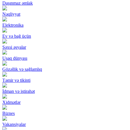
Daşınmaz əmlak
Nəqliyyat
Elektronika
Ev və bağ üçün
Şəxsi əşyalar
Uşaq dünyası
Gözəllik və sağlamlıq
Təmir və tikinti
İdman və istirahət
Xidmətlər
Biznes
Vakansiyalar