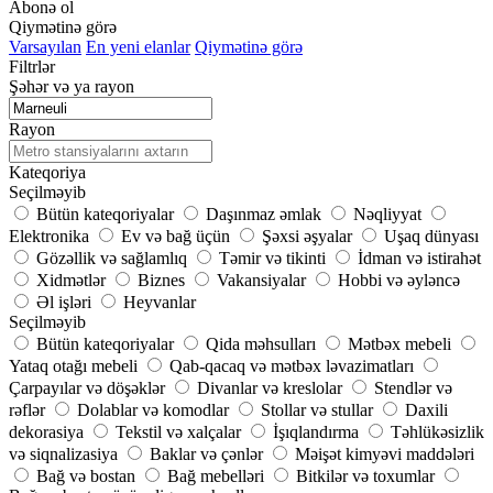
Abonə ol
Qiymətinə görə
Varsayılan
En yeni elanlar
Qiymətinə görə
Filtrlər
Şəhər və ya rayon
Rayon
Kateqoriya
Seçilməyib
Bütün kateqoriyalar
Daşınmaz əmlak
Nəqliyyat
Elektronika
Ev və bağ üçün
Şəxsi əşyalar
Uşaq dünyası
Gözəllik və sağlamlıq
Təmir və tikinti
İdman və istirahət
Xidmətlər
Biznes
Vakansiyalar
Hobbi və əyləncə
Əl işləri
Heyvanlar
Seçilməyib
Bütün kateqoriyalar
Qida məhsulları
Mətbəx mebeli
Yataq otağı mebeli
Qab-qacaq və mətbəx ləvazimatları
Çarpayılar və döşəklər
Divanlar və kreslolar
Stendlər və
rəflər
Dolablar və komodlar
Stollar və stullar
Daxili
dekorasiya
Tekstil və xalçalar
İşıqlandırma
Təhlükəsizlik
və siqnalizasiya
Baklar və çənlər
Məişət kimyəvi maddələri
Bağ və bostan
Bağ mebelləri
Bitkilər və toxumlar