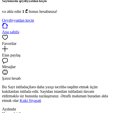
Saytımızda qeydiyyatdan keçin
və əldə edin
1 ₾
bonus hesabınıza!
Qeydiyyatdan keçin
Ana səhifə
Favorilər
Elan paylaş
Mesajlar
Şəxsi hesab
Bu Sayt istifadəçilərə daha yaxşı təcrübə təqdim etmək üçün
kukilərdən istifadə edir. Saytdan istənilən istifadəni davam
etdirməklə siz bununla razılaşırsınız. Ətraflı məlumatı buradan əldə
etmək olar
Kuki Siyasəti
Aydındır