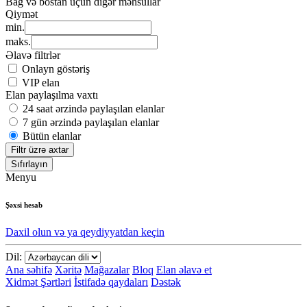
Bağ və bostan üçün digər məhsullar
Qiymət
min.
maks.
Əlavə filtrlər
Onlayn göstəriş
VIP elan
Elan paylaşılma vaxtı
24 saat ərzində paylaşılan elanlar
7 gün ərzində paylaşılan elanlar
Bütün elanlar
Filtr üzrə axtar
Sıfırlayın
Menyu
Şəxsi hesab
Daxil olun və ya qeydiyyatdan keçin
Dil:
Ana səhifə
Xəritə
Mağazalar
Bloq
Elan əlavə et
Xidmət Şərtləri
İstifadə qaydaları
Dəstək