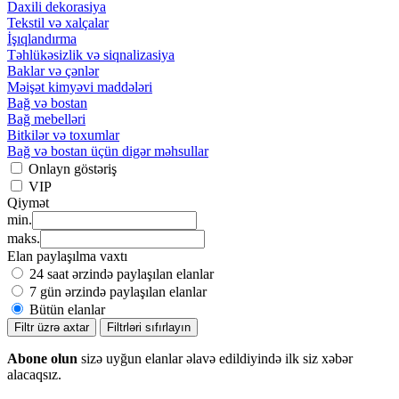
Daxili dekorasiya
Tekstil və xalçalar
İşıqlandırma
Təhlükəsizlik və siqnalizasiya
Baklar və çənlər
Məişət kimyəvi maddələri
Bağ və bostan
Bağ mebelləri
Bitkilər və toxumlar
Bağ və bostan üçün digər məhsullar
Onlayn göstəriş
VIP
Qiymət
min.
maks.
Elan paylaşılma vaxtı
24 saat ərzində paylaşılan elanlar
7 gün ərzində paylaşılan elanlar
Bütün elanlar
Filtr üzrə axtar
Filtrləri sıfırlayın
Abone olun
sizə uyğun elanlar əlavə edildiyində ilk siz xəbər
alacaqsız.