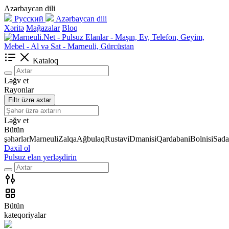
Azərbaycan dili
Русский
Azərbaycan dili
Xəritə
Mağazalar
Bloq
Kataloq
Ləğv et
Rayonlar
Filtr üzrə axtar
Ləğv et
Bütün
şəhərlər
Marneuli
Zalqa
Ağbulaq
Rustavi
Dmanisi
Qardabani
Bolnisi
Sada
Daxil ol
Pulsuz elan yerləşdirin
Bütün
kateqoriyalar