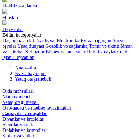
Hobbi və əyləncə
Əl işləri
Heyvanlar
Bütün kateqoriyalar
Daşınmaz əmlak
Nəqliyyat
Elektronika
Ev və bağ üçün
Şəxsi
əşyalar
Uşaq dünyası
Gözəllik və sağlamlıq
Təmir və tikinti
İdman
və istirahət
Xidmətlər
Biznes
Vakansiyalar
Hobbi və əyləncə
Əl
işləri
Heyvanlar
Ana səhifə
Ev və bağ üçün
Yataq otağı mebeli
Qida məhsulları
Mətbəx mebeli
Yataq otağı mebeli
Qab-qacaq və mətbəx ləvazimatları
Çarpayılar və döşəklər
Divanlar və kreslolar
Stendlər və rəflər
Dolablar və komodlar
Stollar və stullar