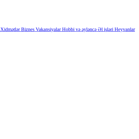
Xidmətlər
Biznes
Vakansiyalar
Hobbi və əyləncə
Əl işləri
Heyvanlar