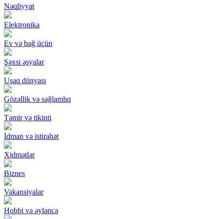
Nəqliyyat
Elektronika
Ev və bağ üçün
Şəxsi əşyalar
Uşaq dünyası
Gözəllik və sağlamlıq
Təmir və tikinti
İdman və istirahət
Xidmətlər
Biznes
Vakansiyalar
Hobbi və əyləncə