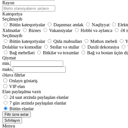
Rayon
Kateqoriya
Seçilməyib
Bütün kateqoriyalar
Daşınmaz əmlak
Nəqliyyat
Elekt
Xidmətlər
Biznes
Vakansiyalar
Hobbi və əyləncə
Əl i
Seçilməyib
Bütün kateqoriyalar
Qida məhsulları
Mətbəx mebeli
Y
Dolablar və komodlar
Stollar və stullar
Daxili dekorasiya
Bağ mebelləri
Bitkilər və toxumlar
Bağ və bostan üçün di
Qiymət
min.
maks.
Əlavə filtrlər
Onlayn göstəriş
VIP elan
Elan paylaşılma vaxtı
24 saat ərzində paylaşılan elanlar
7 gün ərzində paylaşılan elanlar
Bütün elanlar
Filtr üzrə axtar
Sıfırlayın
Menyu