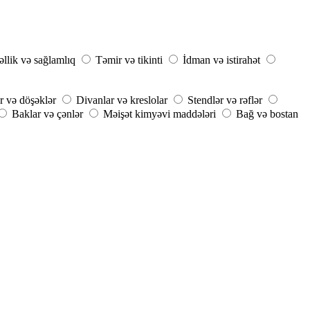
llik və sağlamlıq
Təmir və tikinti
İdman və istirahət
r və döşəklər
Divanlar və kreslolar
Stendlər və rəflər
Baklar və çənlər
Məişət kimyəvi maddələri
Bağ və bostan