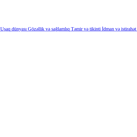
Uşaq dünyası
Gözəllik və sağlamlıq
Təmir və tikinti
İdman və istirahət