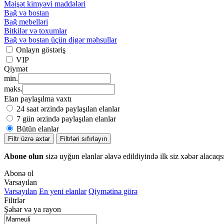
Məişət kimyəvi maddələri
Bağ və bostan
Bağ mebelləri
Bitkilər və toxumlar
Bağ və bostan üçün digər məhsullar
Onlayn göstəriş
VIP
Qiymət
min.
maks.
Elan paylaşılma vaxtı
24 saat ərzində paylaşılan elanlar
7 gün ərzində paylaşılan elanlar
Bütün elanlar
Filtr üzrə axtar
Filtrləri sıfırlayın
Abone olun
sizə uyğun elanlar əlavə edildiyində ilk siz xəbər alacaqs
Abonə ol
Varsayılan
Varsayılan
En yeni elanlar
Qiymətinə görə
Filtrlər
Şəhər və ya rayon