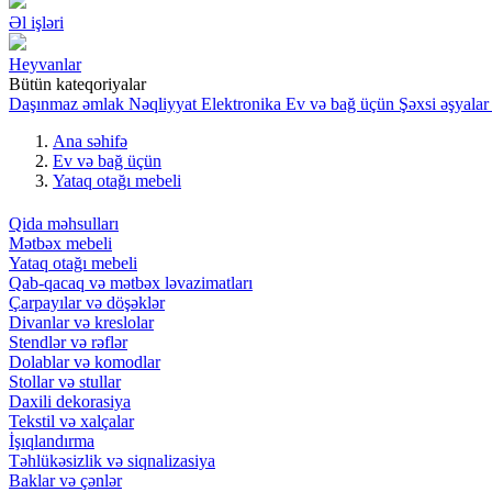
Əl işləri
Heyvanlar
Bütün kateqoriyalar
Daşınmaz əmlak
Nəqliyyat
Elektronika
Ev və bağ üçün
Şəxsi əşyalar
Ana səhifə
Ev və bağ üçün
Yataq otağı mebeli
Qida məhsulları
Mətbəx mebeli
Yataq otağı mebeli
Qab-qacaq və mətbəx ləvazimatları
Çarpayılar və döşəklər
Divanlar və kreslolar
Stendlər və rəflər
Dolablar və komodlar
Stollar və stullar
Daxili dekorasiya
Tekstil və xalçalar
İşıqlandırma
Təhlükəsizlik və siqnalizasiya
Baklar və çənlər