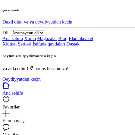
Şəxsi hesab
Daxil olun və ya qeydiyyatdan keçin
Dil:
Ana səhifə
Xəritə
Mağazalar
Bloq
Elan əlavə et
Xidmət Şərtləri
İstifadə qaydaları
Dəstək
Saytımızda qeydiyyatdan keçin
və əldə edin
1 ₾
bonus hesabınıza!
Qeydiyyatdan keçin
Ana səhifə
Favorilər
Elan paylaş
Mesajlar