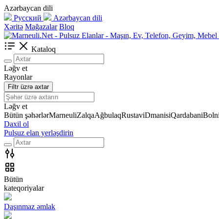
Azərbaycan dili
Русский
Azərbaycan dili
Xəritə
Mağazalar
Bloq
Kataloq
Ləğv et
Rayonlar
Filtr üzrə axtar
Ləğv et
Bütün şəhərlər
Marneuli
Zalqa
Ağbulaq
Rustavi
Dmanisi
Qardabani
Bolni
Daxil ol
Pulsuz elan yerləşdirin
Bütün
kateqoriyalar
Daşınmaz əmlak