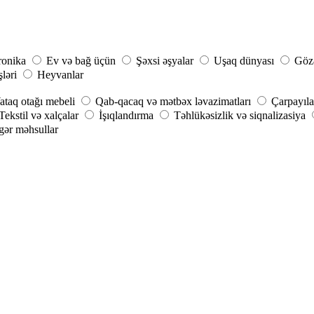
ronika
Ev və bağ üçün
Şəxsi əşyalar
Uşaq dünyası
Gözə
şləri
Heyvanlar
ataq otağı mebeli
Qab-qacaq və mətbəx ləvazimatları
Çarpayıla
Tekstil və xalçalar
İşıqlandırma
Təhlükəsizlik və siqnalizasiya
gər məhsullar