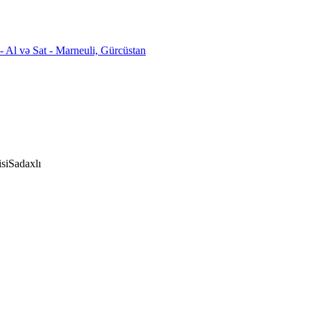
si
Sadaxlı