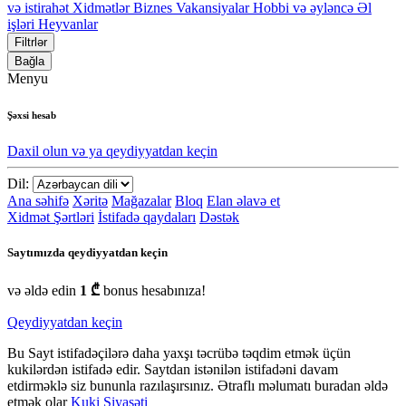
və istirahət
Xidmətlər
Biznes
Vakansiyalar
Hobbi və əyləncə
Əl
işləri
Heyvanlar
Filtrlər
Bağla
Menyu
Şəxsi hesab
Daxil olun və ya qeydiyyatdan keçin
Dil:
Ana səhifə
Xəritə
Mağazalar
Bloq
Elan əlavə et
Xidmət Şərtləri
İstifadə qaydaları
Dəstək
Saytımızda qeydiyyatdan keçin
və əldə edin
1 ₾
bonus hesabınıza!
Qeydiyyatdan keçin
Bu Sayt istifadəçilərə daha yaxşı təcrübə təqdim etmək üçün
kukilərdən istifadə edir. Saytdan istənilən istifadəni davam
etdirməklə siz bununla razılaşırsınız. Ətraflı məlumatı buradan əldə
etmək olar
Kuki Siyasəti