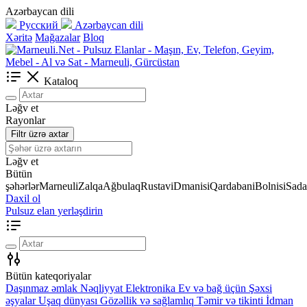
Azərbaycan dili
Русский
Azərbaycan dili
Xəritə
Mağazalar
Bloq
Kataloq
Ləğv et
Rayonlar
Filtr üzrə axtar
Ləğv et
Bütün
şəhərlər
Marneuli
Zalqa
Ağbulaq
Rustavi
Dmanisi
Qardabani
Bolnisi
Sada
Daxil ol
Pulsuz elan yerləşdirin
Bütün kateqoriyalar
Daşınmaz əmlak
Nəqliyyat
Elektronika
Ev və bağ üçün
Şəxsi
əşyalar
Uşaq dünyası
Gözəllik və sağlamlıq
Təmir və tikinti
İdman