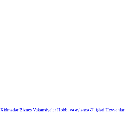
Xidmətlər
Biznes
Vakansiyalar
Hobbi və əyləncə
Əl işləri
Heyvanlar