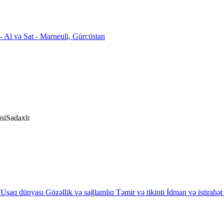
si
Sadaxlı
Uşaq dünyası
Gözəllik və sağlamlıq
Təmir və tikinti
İdman və istirahət