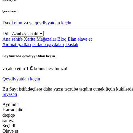
Şəxsi hesab
Daxil olun və ya qeydiyyatdan keçin
Dil:
Ana səhifə
Xəritə
Mağazalar
Bloq
Elan əlavə et
Xidmət Şərtləri
İstifadə qaydaları
Dəstək
Saytımızda qeydiyyatdan keçin
və əldə edin
1 ₾
bonus hesabınıza!
Qeydiyyatdan keçin
Bu Sayt istifadəçilərə daha yaxşı təcrübə təqdim etmək üçün kukilərdən
Siyasəti
Aydındır
Hərrac bitdi
dəqiqə
saniyə
Seçildi
Əlavə et