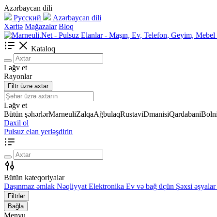
Azərbaycan dili
Русский
Azərbaycan dili
Xəritə
Mağazalar
Bloq
Kataloq
Ləğv et
Rayonlar
Filtr üzrə axtar
Ləğv et
Bütün şəhərlər
Marneuli
Zalqa
Ağbulaq
Rustavi
Dmanisi
Qardabani
Bolni
Daxil ol
Pulsuz elan yerləşdirin
Bütün kateqoriyalar
Daşınmaz əmlak
Nəqliyyat
Elektronika
Ev və bağ üçün
Şəxsi əşyalar
Filtrlər
Bağla
Menyu