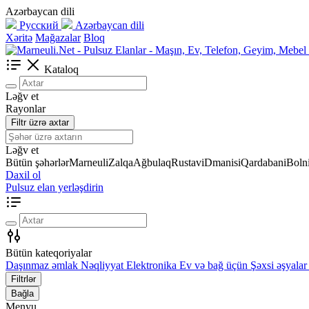
Azərbaycan dili
Русский
Azərbaycan dili
Xəritə
Mağazalar
Bloq
Kataloq
Ləğv et
Rayonlar
Filtr üzrə axtar
Ləğv et
Bütün şəhərlər
Marneuli
Zalqa
Ağbulaq
Rustavi
Dmanisi
Qardabani
Bolni
Daxil ol
Pulsuz elan yerləşdirin
Bütün kateqoriyalar
Daşınmaz əmlak
Nəqliyyat
Elektronika
Ev və bağ üçün
Şəxsi əşyalar
Filtrlər
Bağla
Menyu