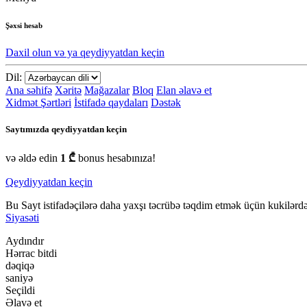
Şəxsi hesab
Daxil olun və ya qeydiyyatdan keçin
Dil:
Ana səhifə
Xəritə
Mağazalar
Bloq
Elan əlavə et
Xidmət Şərtləri
İstifadə qaydaları
Dəstək
Saytımızda qeydiyyatdan keçin
və əldə edin
1 ₾
bonus hesabınıza!
Qeydiyyatdan keçin
Bu Sayt istifadəçilərə daha yaxşı təcrübə təqdim etmək üçün kukilərdən
Siyasəti
Aydındır
Hərrac bitdi
dəqiqə
saniyə
Seçildi
Əlavə et