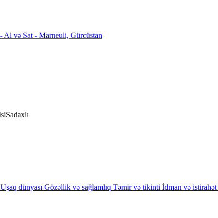
si
Sadaxlı
Uşaq dünyası
Gözəllik və sağlamlıq
Təmir və tikinti
İdman və istirahət