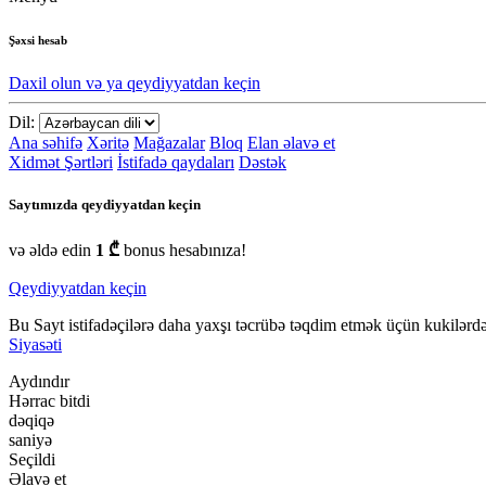
Şəxsi hesab
Daxil olun və ya qeydiyyatdan keçin
Dil:
Ana səhifə
Xəritə
Mağazalar
Bloq
Elan əlavə et
Xidmət Şərtləri
İstifadə qaydaları
Dəstək
Saytımızda qeydiyyatdan keçin
və əldə edin
1 ₾
bonus hesabınıza!
Qeydiyyatdan keçin
Bu Sayt istifadəçilərə daha yaxşı təcrübə təqdim etmək üçün kukilərdən
Siyasəti
Aydındır
Hərrac bitdi
dəqiqə
saniyə
Seçildi
Əlavə et