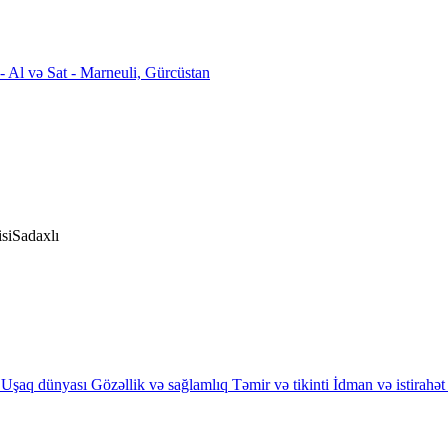
si
Sadaxlı
Uşaq dünyası
Gözəllik və sağlamlıq
Təmir və tikinti
İdman və istirahət