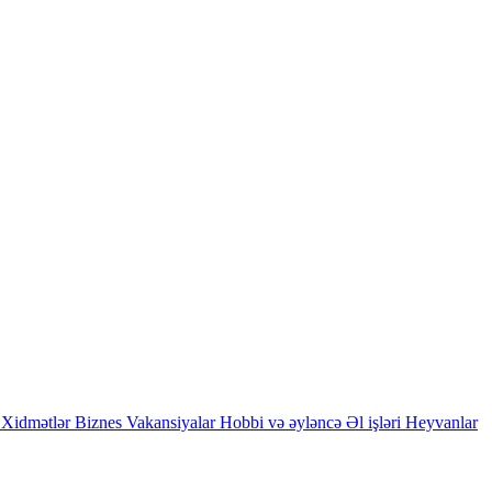
Xidmətlər
Biznes
Vakansiyalar
Hobbi və əyləncə
Əl işləri
Heyvanlar