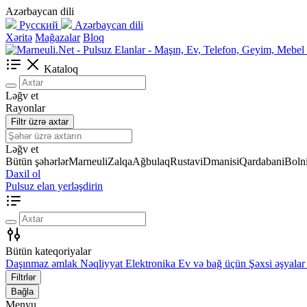
Azərbaycan dili
Русский
Azərbaycan dili
Xəritə
Mağazalar
Bloq
Kataloq
Ləğv et
Rayonlar
Filtr üzrə axtar
Ləğv et
Bütün şəhərlər
Marneuli
Zalqa
Ağbulaq
Rustavi
Dmanisi
Qardabani
Bolni
Daxil ol
Pulsuz elan yerləşdirin
Bütün kateqoriyalar
Daşınmaz əmlak
Nəqliyyat
Elektronika
Ev və bağ üçün
Şəxsi əşyalar
Filtrlər
Bağla
Menyu