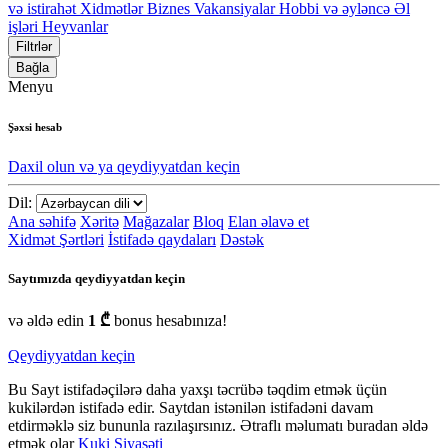
və istirahət
Xidmətlər
Biznes
Vakansiyalar
Hobbi və əyləncə
Əl
işləri
Heyvanlar
Filtrlər
Bağla
Menyu
Şəxsi hesab
Daxil olun və ya qeydiyyatdan keçin
Dil:
Ana səhifə
Xəritə
Mağazalar
Bloq
Elan əlavə et
Xidmət Şərtləri
İstifadə qaydaları
Dəstək
Saytımızda qeydiyyatdan keçin
və əldə edin
1 ₾
bonus hesabınıza!
Qeydiyyatdan keçin
Bu Sayt istifadəçilərə daha yaxşı təcrübə təqdim etmək üçün
kukilərdən istifadə edir. Saytdan istənilən istifadəni davam
etdirməklə siz bununla razılaşırsınız. Ətraflı məlumatı buradan əldə
etmək olar
Kuki Siyasəti