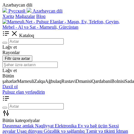
Azərbaycan dili
Русский
Azərbaycan dili
Xəritə
Mağazalar
Bloq
Kataloq
Ləğv et
Rayonlar
Filtr üzrə axtar
Ləğv et
Bütün
şəhərlər
Marneuli
Zalqa
Ağbulaq
Rustavi
Dmanisi
Qardabani
Bolnisi
Sada
Daxil ol
Pulsuz elan yerləşdirin
Bütün kateqoriyalar
Daşınmaz əmlak
Nəqliyyat
Elektronika
Ev və bağ üçün
Şəxsi
əşyalar
Uşaq dünyası
Gözəllik və sağlamlıq
Təmir və tikinti
İdman