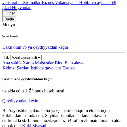
və istirahət
Xidmətlər
Biznes
Vakansiyalar
Hobbi və əyləncə
Əl
işləri
Heyvanlar
Filtrlər
Bağla
Menyu
Şəxsi hesab
Daxil olun və ya qeydiyyatdan keçin
Dil:
Ana səhifə
Xəritə
Mağazalar
Bloq
Elan əlavə et
Xidmət Şərtləri
İstifadə qaydaları
Dəstək
Saytımızda qeydiyyatdan keçin
və əldə edin
1 ₾
bonus hesabınıza!
Qeydiyyatdan keçin
Bu Sayt istifadəçilərə daha yaxşı təcrübə təqdim etmək üçün
kukilərdən istifadə edir. Saytdan istənilən istifadəni davam
etdirməklə siz bununla razılaşırsınız. Ətraflı məlumatı buradan əldə
etmək olar
Kuki Siyasəti