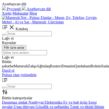
Azərbaycan dili
Русский
Azərbaycan dili
Xəritə
Mağazalar
Bloq
Kataloq
Ləğv et
Rayonlar
Filtr üzrə axtar
Ləğv et
Bütün
şəhərlər
Marneuli
Zalqa
Ağbulaq
Rustavi
Dmanisi
Qardabani
Bolnisi
Sada
Daxil ol
Pulsuz elan yerləşdirin
Bütün kateqoriyalar
Daşınmaz əmlak
Nəqliyyat
Elektronika
Ev və bağ üçün
Şəxsi
əşyalar
Uşaq dünyası
Gözəllik və sağlamlıq
Təmir və tikinti
İdman