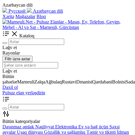
Azərbaycan dili
Русский
Azərbaycan dili
Xəritə
Mağazalar
Bloq
Kataloq
Ləğv et
Rayonlar
Filtr üzrə axtar
Ləğv et
Bütün
şəhərlər
Marneuli
Zalqa
Ağbulaq
Rustavi
Dmanisi
Qardabani
Bolnisi
Sada
Daxil ol
Pulsuz elan yerləşdirin
Bütün kateqoriyalar
Daşınmaz əmlak
Nəqliyyat
Elektronika
Ev və bağ üçün
Şəxsi
əşyalar
Uşaq dünyası
Gözəllik və sağlamlıq
Təmir və tikinti
İdman