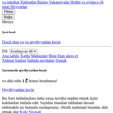
və istirahət
Xidmətlər
Biznes
Vakansiyalar
Hobbi və əyləncə
Əl
işləri
Heyvanlar
Filtrlər
Bağla
Menyu
Şəxsi hesab
Daxil olun və ya qeydiyyatdan keçin
Dil:
Ana səhifə
Xəritə
Mağazalar
Bloq
Elan əlavə et
Xidmət Şərtləri
İstifadə qaydaları
Dəstək
Saytımızda qeydiyyatdan keçin
və əldə edin
1 ₾
bonus hesabınıza!
Qeydiyyatdan keçin
Bu Sayt istifadəçilərə daha yaxşı təcrübə təqdim etmək üçün
kukilərdən istifadə edir. Saytdan istənilən istifadəni davam
etdirməklə siz bununla razılaşırsınız. Ətraflı məlumatı buradan əldə
etmək olar
Kuki Siyasəti