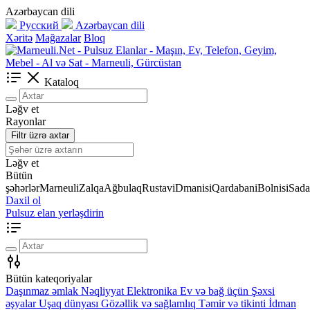
Azərbaycan dili
Русский
Azərbaycan dili
Xəritə
Mağazalar
Bloq
Kataloq
Ləğv et
Rayonlar
Filtr üzrə axtar
Ləğv et
Bütün
şəhərlər
Marneuli
Zalqa
Ağbulaq
Rustavi
Dmanisi
Qardabani
Bolnisi
Sada
Daxil ol
Pulsuz elan yerləşdirin
Bütün kateqoriyalar
Daşınmaz əmlak
Nəqliyyat
Elektronika
Ev və bağ üçün
Şəxsi
əşyalar
Uşaq dünyası
Gözəllik və sağlamlıq
Təmir və tikinti
İdman