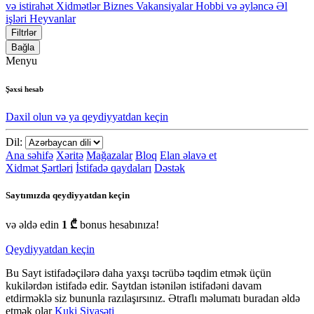
və istirahət
Xidmətlər
Biznes
Vakansiyalar
Hobbi və əyləncə
Əl
işləri
Heyvanlar
Filtrlər
Bağla
Menyu
Şəxsi hesab
Daxil olun və ya qeydiyyatdan keçin
Dil:
Ana səhifə
Xəritə
Mağazalar
Bloq
Elan əlavə et
Xidmət Şərtləri
İstifadə qaydaları
Dəstək
Saytımızda qeydiyyatdan keçin
və əldə edin
1 ₾
bonus hesabınıza!
Qeydiyyatdan keçin
Bu Sayt istifadəçilərə daha yaxşı təcrübə təqdim etmək üçün
kukilərdən istifadə edir. Saytdan istənilən istifadəni davam
etdirməklə siz bununla razılaşırsınız. Ətraflı məlumatı buradan əldə
etmək olar
Kuki Siyasəti