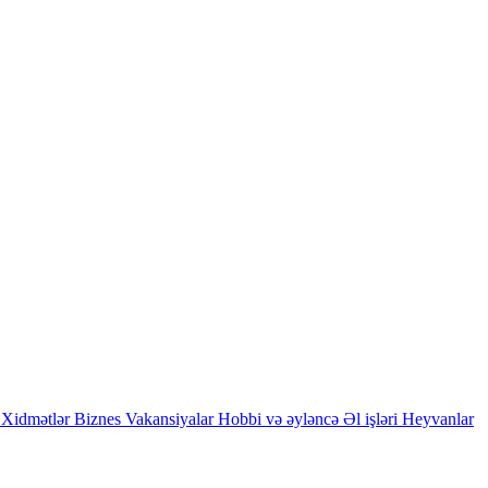
Xidmətlər
Biznes
Vakansiyalar
Hobbi və əyləncə
Əl işləri
Heyvanlar