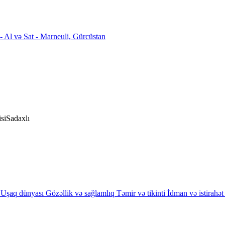
si
Sadaxlı
Uşaq dünyası
Gözəllik və sağlamlıq
Təmir və tikinti
İdman və istirahət