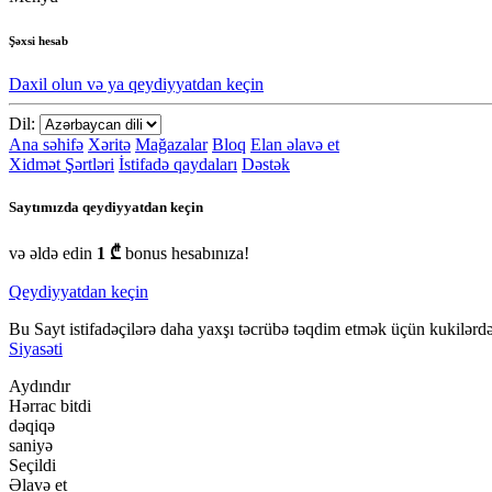
Şəxsi hesab
Daxil olun və ya qeydiyyatdan keçin
Dil:
Ana səhifə
Xəritə
Mağazalar
Bloq
Elan əlavə et
Xidmət Şərtləri
İstifadə qaydaları
Dəstək
Saytımızda qeydiyyatdan keçin
və əldə edin
1 ₾
bonus hesabınıza!
Qeydiyyatdan keçin
Bu Sayt istifadəçilərə daha yaxşı təcrübə təqdim etmək üçün kukilərdən
Siyasəti
Aydındır
Hərrac bitdi
dəqiqə
saniyə
Seçildi
Əlavə et