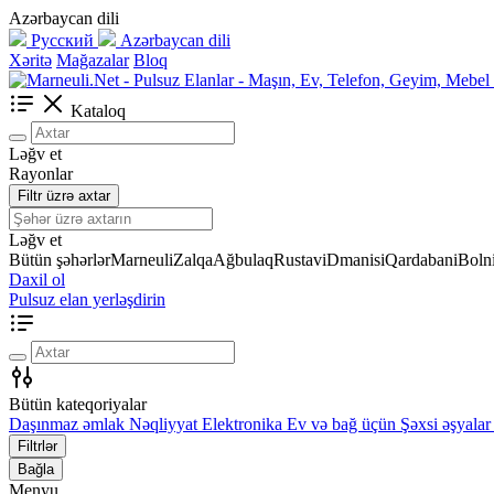
Azərbaycan dili
Русский
Azərbaycan dili
Xəritə
Mağazalar
Bloq
Kataloq
Ləğv et
Rayonlar
Filtr üzrə axtar
Ləğv et
Bütün şəhərlər
Marneuli
Zalqa
Ağbulaq
Rustavi
Dmanisi
Qardabani
Bolni
Daxil ol
Pulsuz elan yerləşdirin
Bütün kateqoriyalar
Daşınmaz əmlak
Nəqliyyat
Elektronika
Ev və bağ üçün
Şəxsi əşyalar
Filtrlər
Bağla
Menyu