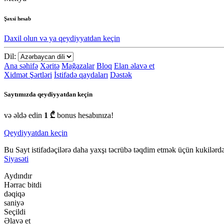
Şəxsi hesab
Daxil olun və ya qeydiyyatdan keçin
Dil:
Ana səhifə
Xəritə
Mağazalar
Bloq
Elan əlavə et
Xidmət Şərtləri
İstifadə qaydaları
Dəstək
Saytımızda qeydiyyatdan keçin
və əldə edin
1 ₾
bonus hesabınıza!
Qeydiyyatdan keçin
Bu Sayt istifadəçilərə daha yaxşı təcrübə təqdim etmək üçün kukilərdən
Siyasəti
Aydındır
Hərrac bitdi
dəqiqə
saniyə
Seçildi
Əlavə et