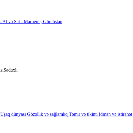
si
Sadaxlı
Uşaq dünyası
Gözəllik və sağlamlıq
Təmir və tikinti
İdman və istirahət