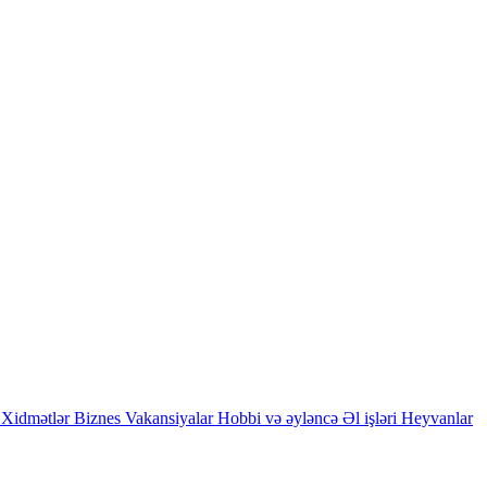
Xidmətlər
Biznes
Vakansiyalar
Hobbi və əyləncə
Əl işləri
Heyvanlar