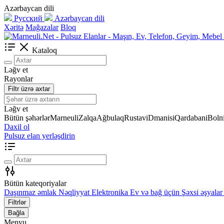
Azərbaycan dili
Русский
Azərbaycan dili
Xəritə
Mağazalar
Bloq
Kataloq
Ləğv et
Rayonlar
Filtr üzrə axtar
Ləğv et
Bütün şəhərlər
Marneuli
Zalqa
Ağbulaq
Rustavi
Dmanisi
Qardabani
Bolni
Daxil ol
Pulsuz elan yerləşdirin
Bütün kateqoriyalar
Daşınmaz əmlak
Nəqliyyat
Elektronika
Ev və bağ üçün
Şəxsi əşyalar
Filtrlər
Bağla
Menyu