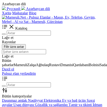
Azərbaycan dili
Русский
Azərbaycan dili
Xəritə
Mağazalar
Bloq
Kataloq
Ləğv et
Rayonlar
Filtr üzrə axtar
Ləğv et
Bütün
şəhərlər
Marneuli
Zalqa
Ağbulaq
Rustavi
Dmanisi
Qardabani
Bolnisi
Sada
Daxil ol
Pulsuz elan yerləşdirin
Bütün kateqoriyalar
Daşınmaz əmlak
Nəqliyyat
Elektronika
Ev və bağ üçün
Şəxsi
əşyalar
Uşaq dünyası
Gözəllik və sağlamlıq
Təmir və tikinti
İdman