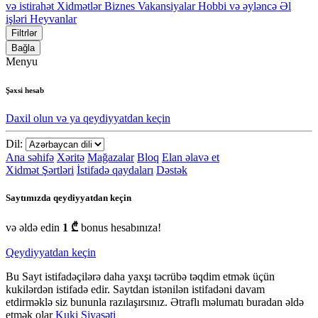
və istirahət
Xidmətlər
Biznes
Vakansiyalar
Hobbi və əyləncə
Əl
işləri
Heyvanlar
Filtrlər
Bağla
Menyu
Şəxsi hesab
Daxil olun və ya qeydiyyatdan keçin
Dil:
Ana səhifə
Xəritə
Mağazalar
Bloq
Elan əlavə et
Xidmət Şərtləri
İstifadə qaydaları
Dəstək
Saytımızda qeydiyyatdan keçin
və əldə edin
1 ₾
bonus hesabınıza!
Qeydiyyatdan keçin
Bu Sayt istifadəçilərə daha yaxşı təcrübə təqdim etmək üçün
kukilərdən istifadə edir. Saytdan istənilən istifadəni davam
etdirməklə siz bununla razılaşırsınız. Ətraflı məlumatı buradan əldə
etmək olar
Kuki Siyasəti